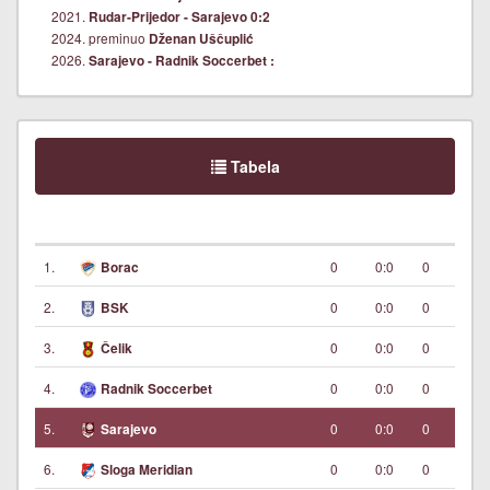
2021.
Rudar-Prijedor - Sarajevo 0:2
2024. preminuo
Dženan Uščuplić
2026.
Sarajevo - Radnik Soccerbet :
Tabela
1.
0
0:0
0
Borac
2.
0
0:0
0
BSK
3.
0
0:0
0
Čelik
4.
0
0:0
0
Radnik Soccerbet
5.
0
0:0
0
Sarajevo
6.
0
0:0
0
Sloga Meridian