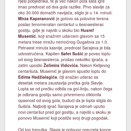
riješi pobjednika, te je već nakon pola sata igre
imao prednost od dva gola razlike. Prvo slavlje za
oko 30.000 domaćih navijača, stiglo je u 14. minuti.
Mirza Kapetanović
je gotovo sa polovine terena
poslao fenomenalan centaršut u šesnaesterac
gostiju, gdje je najviši u skoku bio
Husref
Musemić
, koji snažnim udarcem glavom sa 15
metara trese mrežu nemoćnog Gugalova za 1:0.
Petnaest minuta kasnije, prednost Sarajeva je bila
udvostručena. Kapiten
Safet Sušić
je poveo loptu
od svog šesnaesterca, prošao nekoliko igrača, a
zatim uposlio
Želimira Vidovića
. Nakon Kelijevog
centaršuta, Musemić je glavom spustio loptu do
Edima Hadžialagića
, čiji snažan udarac sa
desetak metara zaustavlja prečka gola Slavije.
Lopta se od prečku odbila na gol-liniju, nakon čega
je odbrana gostiju samo privremeno otklonila
opasnost od svog gola, budući da je lopta stigla do
Sušića. Najbolji igrač Sarajeva je odmah uputio
novi centaršut pred gol gostiju, a najviši u skoku je
ponovo Musemić koji postiže svoj drugi pogodak.
Od tog trenutka, Slavia je potpuno preuzela konce