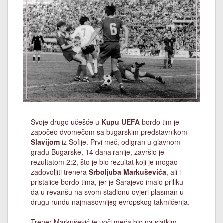
Svoje drugo učešće u
Kupu UEFA
bordo tim je
započeo dvomečom sa bugarskim predstavnikom
Slavijom
iz Sofije. Prvi meč, odigran u glavnom
gradu Bugarske, 14 dana ranije, završio je
rezultatom 2:2, što je bio rezultat koji je mogao
zadovoljiti trenera
Srboljuba Markuševića
, ali i
pristalice bordo tima, jer je Sarajevo imalo priliku
da u revanšu na svom stadionu ovjeri plasman u
drugu rundu najmasovnijeg evropskog takmičenja.
Trener Markušević je uoči meča bio na slatkim