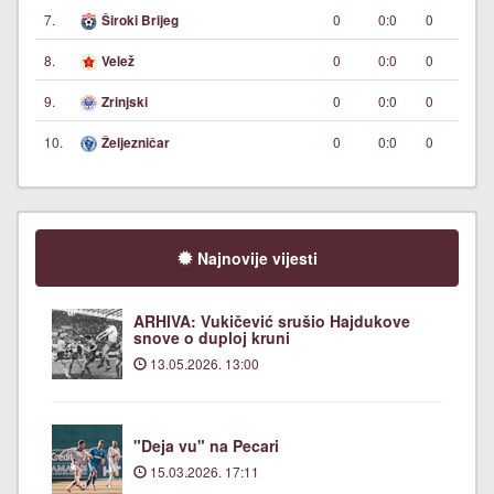
7.
0
0:0
0
Široki Brijeg
8.
0
0:0
0
Velež
9.
0
0:0
0
Zrinjski
10.
0
0:0
0
Željezničar
Najnovije vijesti
ARHIVA: Vukičević srušio Hajdukove
snove o duploj kruni
13.05.2026. 13:00
"Deja vu" na Pecari
15.03.2026. 17:11