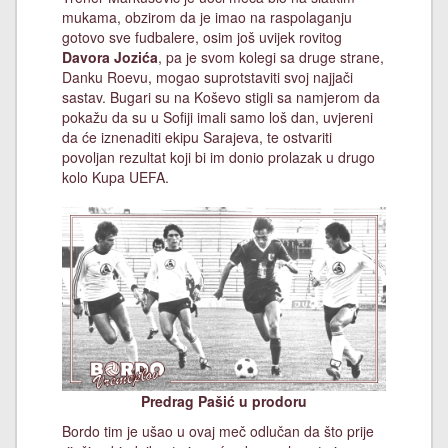
mukama, obzirom da je imao na raspolaganju
gotovo sve fudbalere, osim još uvijek rovitog
Davora Jozića
, pa je svom kolegi sa druge strane,
Danku Roevu, mogao suprotstaviti svoj najjači
sastav. Bugari su na Koševo stigli sa namjerom da
pokažu da su u Sofiji imali samo loš dan, uvjereni
da će iznenaditi ekipu Sarajeva, te ostvariti
povoljan rezultat koji bi im donio prolazak u drugo
kolo Kupa UEFA.
Predrag Pašić u prodoru
Bordo tim je ušao u ovaj meč odlučan da što prije