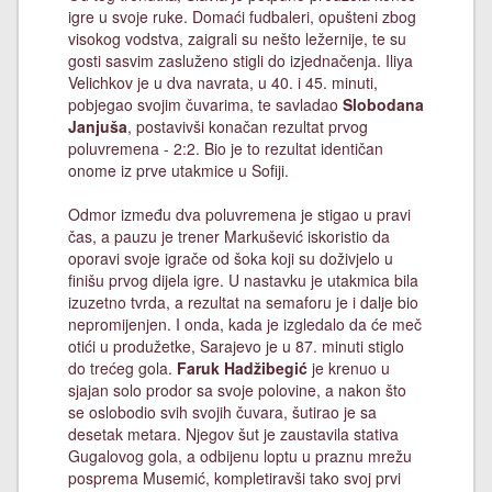
igre u svoje ruke. Domaći fudbaleri, opušteni zbog
visokog vodstva, zaigrali su nešto ležernije, te su
gosti sasvim zasluženo stigli do izjednačenja. Iliya
Velichkov je u dva navrata, u 40. i 45. minuti,
pobjegao svojim čuvarima, te savladao
Slobodana
Janjuša
, postavivši konačan rezultat prvog
poluvremena - 2:2. Bio je to rezultat identičan
onome iz prve utakmice u Sofiji.
Odmor između dva poluvremena je stigao u pravi
čas, a pauzu je trener Markušević iskoristio da
oporavi svoje igrače od šoka koji su doživjelo u
finišu prvog dijela igre. U nastavku je utakmica bila
izuzetno tvrda, a rezultat na semaforu je i dalje bio
nepromijenjen. I onda, kada je izgledalo da će meč
otići u produžetke, Sarajevo je u 87. minuti stiglo
do trećeg gola.
Faruk Hadžibegić
je krenuo u
sjajan solo prodor sa svoje polovine, a nakon što
se oslobodio svih svojih čuvara, šutirao je sa
desetak metara. Njegov šut je zaustavila stativa
Gugalovog gola, a odbijenu loptu u praznu mrežu
posprema Musemić, kompletiravši tako svoj prvi