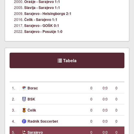
2000.
Orašje - Sarajevo 1:1
2005.
Slavija - Sarajevo 1:1
2009.
Sarajevo - Helsingborgs 2:1
2016.
Čelik - Sarajevo 1:1
2017.
Sarajevo - GOŠK 0:1
2022.
Sarajevo - Posušje 1:0
Tabela
1.
0
0:0
0
Borac
2.
0
0:0
0
BSK
3.
0
0:0
0
Čelik
4.
0
0:0
0
Radnik Soccerbet
5.
0
0:0
0
Sarajevo