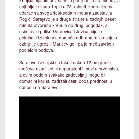
Zrinjski nije bio bez šansi u posljednjih 20 minuta, a
najbolju je imao Topić u 78. minuti, kada njegov
udarac sa svega šest-sedam metara zaustavlja
Rogić. Sarajevo je s druge strane u zadnjih deset
minuta otvoreno krenulo po drugi pogodak, ali
osim dvije prilike Đorđevića i Jovića, čije je
pokušaje izblokirala domaća odbrana, nije uspjelo
ozbiljnije ugroziti Marićev gol, pa je meč završen
podjelom bodova.
Sarajevo i Zrinjski su tako i nakon 12 odigranih
mečeva ostali jedini neporaženi timovi u prvenstvu,
a ovim bodom svakako zadovoljniji mogu biti
domaćini koji su zadržali četiri boda prednosti u
odnosu na Sarajevo.