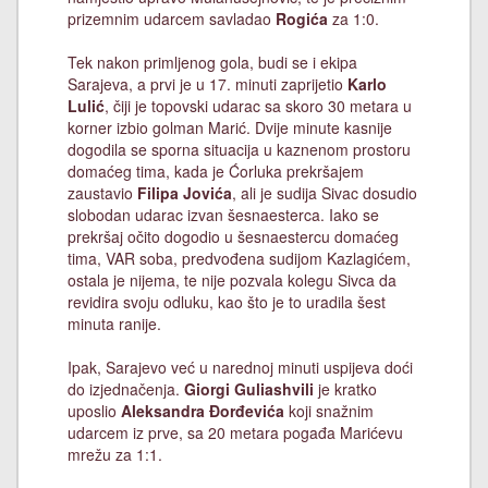
prizemnim udarcem savladao
Rogića
za 1:0.
Tek nakon primljenog gola, budi se i ekipa
Sarajeva, a prvi je u 17. minuti zaprijetio
Karlo
Lulić
, čiji je topovski udarac sa skoro 30 metara u
korner izbio golman Marić. Dvije minute kasnije
dogodila se sporna situacija u kaznenom prostoru
domaćeg tima, kada je Ćorluka prekršajem
zaustavio
Filipa Jovića
, ali je sudija Sivac dosudio
slobodan udarac izvan šesnaesterca. Iako se
prekršaj očito dogodio u šesnaestercu domaćeg
tima, VAR soba, predvođena sudijom Kazlagićem,
ostala je nijema, te nije pozvala kolegu Sivca da
revidira svoju odluku, kao što je to uradila šest
minuta ranije.
Ipak, Sarajevo već u narednoj minuti uspijeva doći
do izjednačenja.
Giorgi Guliashvili
je kratko
uposlio
Aleksandra Đorđevića
koji snažnim
udarcem iz prve, sa 20 metara pogađa Marićevu
mrežu za 1:1.