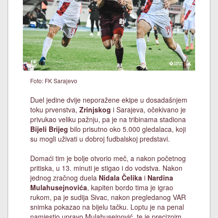
Foto: FK Sarajevo
Duel jedine dvije neporažene ekipe u dosadašnjem
toku prvenstva,
Zrinjskog
i Sarajeva, očekivano je
privukao veliku pažnju, pa je na tribinama stadiona
Bijeli Brijeg
bilo prisutno oko 5.000 gledalaca, koji
su mogli uživati u dobroj fudbalskoj predstavi.
Domaći tim je bolje otvorio meč, a nakon početnog
pritiska, u 13. minuti je stigao i do vodstva. Nakon
jednog zračnog duela
Nidala Čelika
i
Nardina
Mulahusejnovića
, kapiten bordo tima je igrao
rukom, pa je sudija Sivac, nakon pregledanog VAR
snimka pokazao na bijelu tačku. Loptu je na penal
namjestio upravo Mulahusejnović, te je preciznim