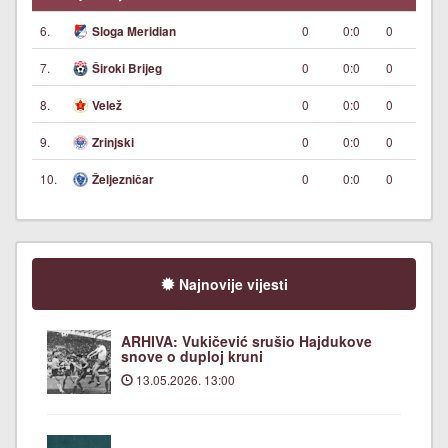
6.
0
0:0
0
Sloga Meridian
7.
0
0:0
0
Široki Brijeg
8.
0
0:0
0
Velež
9.
0
0:0
0
Zrinjski
10.
0
0:0
0
Željezničar
Najnovije vijesti
ARHIVA: Vukičević srušio Hajdukove
snove o duploj kruni
13.05.2026. 13:00