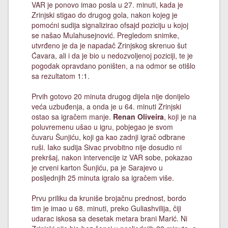
VAR je ponovo imao posla u 27. minuti, kada je
Zrinjski stigao do drugog gola, nakon kojeg je
pomoćni sudija signalizirao ofsajd poziciju u kojoj
se našao Mulahusejnović. Pregledom snimke,
utvrđeno je da je napadač Zrinjskog skrenuo šut
Ćavara, ali i da je bio u nedozvoljenoj poziciji, te je
pogodak opravdano poništen, a na odmor se otišlo
sa rezultatom 1:1.
Prvih gotovo 20 minuta drugog dijela nije donijelo
veća uzbuđenja, a onda je u 64. minuti Zrinjski
ostao sa igračem manje.
Renan Oliveira
, koji je na
poluvremenu ušao u igru, pobjegao je svom
čuvaru Šunjiću, koji ga kao zadnji igrač odbrane
ruši. Iako sudija Sivac prvobitno nije dosudio ni
prekršaj, nakon intervencije iz VAR sobe, pokazao
je crveni karton Šunjiću, pa je Sarajevo u
posljednjih 25 minuta igralo sa igračem više.
Prvu priliku da kruniše brojačnu prednost, bordo
tim je imao u 68. minuti, preko Guliashvilija, čiji
udarac iskosa sa desetak metara brani Marić. Ni