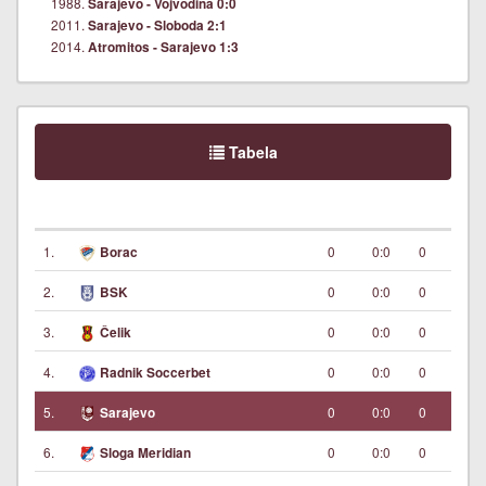
1988.
Sarajevo - Vojvodina 0:0
2011.
Sarajevo - Sloboda 2:1
2014.
Atromitos - Sarajevo 1:3
Tabela
1.
0
0:0
0
Borac
2.
0
0:0
0
BSK
3.
0
0:0
0
Čelik
4.
0
0:0
0
Radnik Soccerbet
5.
0
0:0
0
Sarajevo
6.
0
0:0
0
Sloga Meridian