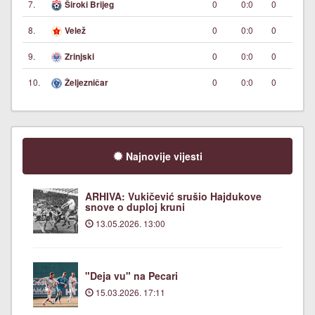
7.
0
0:0
0
Široki Brijeg
8.
0
0:0
0
Velež
9.
0
0:0
0
Zrinjski
10.
0
0:0
0
Željezničar
Najnovije vijesti
ARHIVA: Vukičević srušio Hajdukove
snove o duploj kruni
13.05.2026. 13:00
"Deja vu" na Pecari
15.03.2026. 17:11