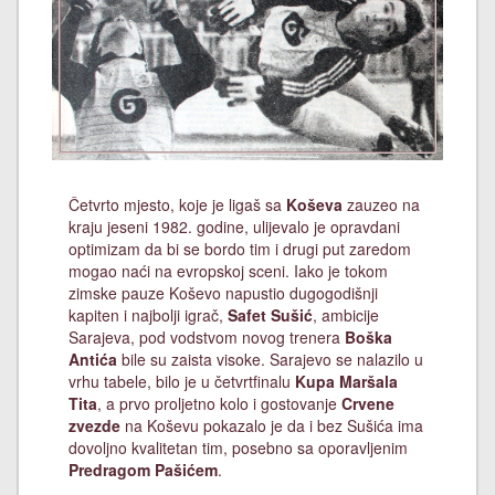
Četvrto mjesto, koje je ligaš sa
Koševa
zauzeo na
kraju jeseni 1982. godine, ulijevalo je opravdani
optimizam da bi se bordo tim i drugi put zaredom
mogao naći na evropskoj sceni. Iako je tokom
zimske pauze Koševo napustio dugogodišnji
kapiten i najbolji igrač,
Safet Sušić
, ambicije
Sarajeva, pod vodstvom novog trenera
Boška
Antića
bile su zaista visoke. Sarajevo se nalazilo u
vrhu tabele, bilo je u četvrtfinalu
Kupa Maršala
Tita
, a prvo proljetno kolo i gostovanje
Crvene
zvezde
na Koševu pokazalo je da i bez Sušića ima
dovoljno kvalitetan tim, posebno sa oporavljenim
Predragom Pašićem
.