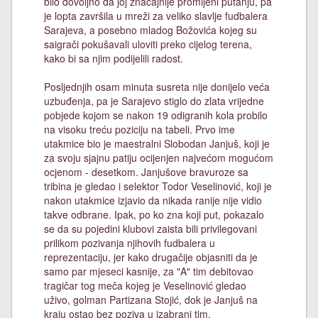
bilo dovoljno da joj značajnije promijeni putanju, pa
je lopta završila u mreži za veliko slavlje fudbalera
Sarajeva, a posebno mladog Božovića kojeg su
saigrači pokušavali uloviti preko cijelog terena,
kako bi sa njim podijelili radost.
Posljednjih osam minuta susreta nije donijelo veća
uzbuđenja, pa je Sarajevo stiglo do zlata vrijedne
pobjede kojom se nakon 19 odigranih kola probilo
na visoku treću poziciju na tabeli. Prvo ime
utakmice bio je maestralni Slobodan Janjuš, koji je
za svoju sjajnu patiju ocijenjen najvećom mogućom
ocjenom - desetkom. Janjušove bravuroze sa
tribina je gledao i selektor Todor Veselinović, koji je
nakon utakmice izjavio da nikada ranije nije vidio
takve odbrane. Ipak, po ko zna koji put, pokazalo
se da su pojedini klubovi zaista bili privilegovani
prilikom pozivanja njihovih fudbalera u
reprezentaciju, jer kako drugačije objasniti da je
samo par mjeseci kasnije, za "A" tim debitovao
tragičar tog meča kojeg je Veselinović gledao
uživo, golman Partizana Stojić, dok je Janjuš na
kraju ostao bez poziva u izabrani tim.