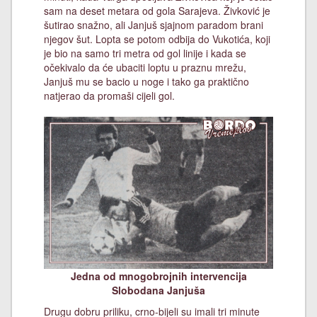
sam na deset metara od gola Sarajeva. Živković je
šutirao snažno, ali Janjuš sjajnom paradom brani
njegov šut. Lopta se potom odbija do Vukotića, koji
je bio na samo tri metra od gol linije i kada se
očekivalo da će ubaciti loptu u praznu mrežu,
Janjuš mu se bacio u noge i tako ga praktično
natjerao da promaši cijeli gol.
Jedna od mnogobrojnih intervencija
Slobodana Janjuša
Drugu dobru priliku, crno-bijeli su imali tri minute