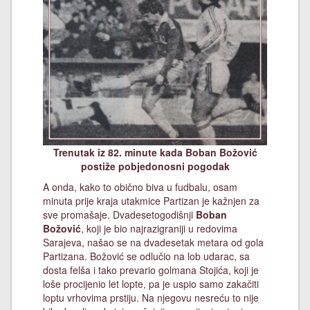
Trenutak iz 82. minute kada Boban Božović
postiže pobjedonosni pogodak
A onda, kako to obično biva u fudbalu, osam
minuta prije kraja utakmice Partizan je kažnjen za
sve promašaje. Dvadesetogodišnji
Boban
Božović
, koji je bio najrazigraniji u redovima
Sarajeva, našao se na dvadesetak metara od gola
Partizana. Božović se odlučio na lob udarac, sa
dosta felša i tako prevario golmana Stojića, koji je
loše procijenio let lopte, pa je uspio samo zakačiti
loptu vrhovima prstiju. Na njegovu nesreću to nije