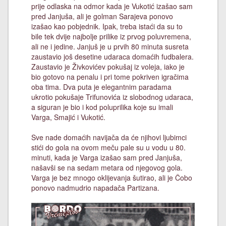
prije odlaska na odmor kada je Vukotić izašao sam
pred Janjuša, ali je golman Sarajeva ponovo
izašao kao pobjednik. Ipak, treba istaći da su to
bile tek dvije najbolje prilike iz prvog poluvremena,
ali ne i jedine. Janjuš je u prvih 80 minuta susreta
zaustavio još desetine udaraca domaćih fudbalera.
Zaustavio je Živkovićev pokušaj iz voleja, iako je
bio gotovo na penalu i pri tome pokriven igračima
oba tima. Dva puta je elegantnim paradama
ukrotio pokušaje Trifunovića iz slobodnog udaraca,
a siguran je bio i kod poluprilika koje su imali
Varga, Smajić i Vukotić.
Sve nade domaćih navijača da će njihovi ljubimci
stići do gola na ovom meču pale su u vodu u 80.
minuti, kada je Varga izašao sam pred Janjuša,
našavši se na sedam metara od njegovog gola.
Varga je bez mnogo oklijevanja šutirao, ali je Čobo
ponovo nadmudrio napadača Partizana.