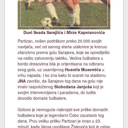
Duel Seada Sarajlića i Mirze Kapetanovića
Partizan, nošen podrškom preko 20.000 svojih
navijača, već od samog starta utakmice je krenuo
ofanzivno prema golu Sarajeva, koje se opredijelilo
na nešto zatvoreniju taktiku. Većina fudbalera u
bordo dresovima bila je orijentisana na odbranu
svog gola, uz usamljenog
Husrefa Musemića
u
vrhu napada. I ko zna kako bi susret na stadionu
JNA
završio, da Sarajevo tog dana na golu nije
imalo raspoloženog
Slobodana Janjuša
koji je
svojim intervencijama i paradama, do ludila
dovodio domaće fudbalere.
Gotovo je nemoguće nabrojati sve prilike domaćih
fudbalera koje je legendarni Čobo zaustavio tog
dana. Prvu veliku priliku Partizan je imao u 23.
minuti, kada Varga upošljava Živkovića koji je ostao