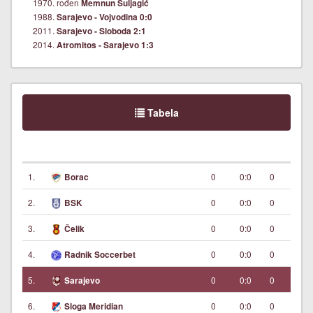
1970. rođen
Memnun Suljagić
1988.
Sarajevo - Vojvodina 0:0
2011.
Sarajevo - Sloboda 2:1
2014.
Atromitos - Sarajevo 1:3
Tabela
1.
0
0:0
0
Borac
2.
0
0:0
0
BSK
3.
0
0:0
0
Čelik
4.
0
0:0
0
Radnik Soccerbet
5.
0
0:0
0
Sarajevo
6.
0
0:0
0
Sloga Meridian