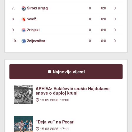
7.
0
0:0
0
Široki Brijeg
8.
0
0:0
0
Velež
9.
0
0:0
0
Zrinjski
10.
0
0:0
0
Željezničar
Najnovije vijesti
ARHIVA: Vukičević srušio Hajdukove
snove o duploj kruni
13.05.2026. 13:00
"Deja vu" na Pecari
15.03.2026. 17:11