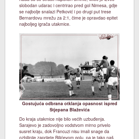
slobodan udarac i centrirao pred gol Nimesa, gdje
se najbolje snalazi Petković i po drugi put trese
Bernardovu mrežu za 2:1, čime je opravdao epitet
najboljeg igrača utakmice.
Gostujuća odbrana otklanja opasnost ispred
Stjepana Blaževića
Do kraja utakmice nije bilo većih uzbuđenja.
Sarajevo je zadovoljno vodstvom mirno privelo
susret kraju, dok Francuzi nisu imali snage da
ozbiljnije zaprijete Bilićevom golu, pa je tako naš