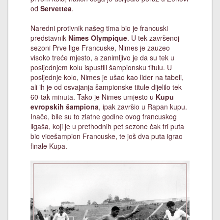
od
Servettea
.
Naredni protivnik našeg tima bio je francuski
predstavnik
Nimes Olympique
. U tek završenoj
sezoni Prve lige Francuske, Nimes je zauzeo
visoko treće mjesto, a zanimljivo je da su tek u
posljednjem kolu ispustili šampionsku titulu. U
posljednje kolo, Nimes je ušao kao lider na tabeli,
ali ih je od osvajanja šampionske titule dijelilo tek
60-tak minuta. Tako je Nimes umjesto u
Kupu
evropskih šampiona
, ipak završio u Rapan kupu.
Inače, bile su to zlatne godine ovog francuskog
ligaša, koji je u prethodnih pet sezone čak tri puta
bio vicešampion Francuske, te još dva puta igrao
finale Kupa.