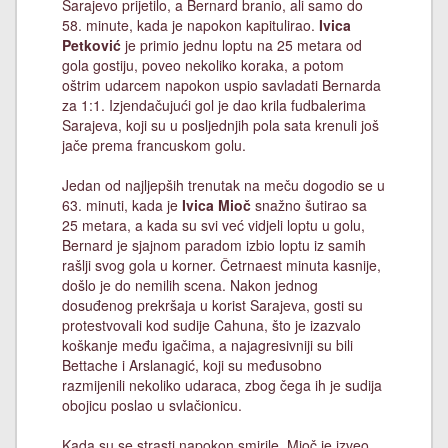
Sarajevo prijetilo, a Bernard branio, ali samo do
58. minute, kada je napokon kapitulirao.
Ivica
Petković
je primio jednu loptu na 25 metara od
gola gostiju, poveo nekoliko koraka, a potom
oštrim udarcem napokon uspio savladati Bernarda
za 1:1. Izjendačujući gol je dao krila fudbalerima
Sarajeva, koji su u posljednjih pola sata krenuli još
jače prema francuskom golu.
Jedan od najljepših trenutak na meču dogodio se u
63. minuti, kada je
Ivica Mioč
snažno šutirao sa
25 metara, a kada su svi već vidjeli loptu u golu,
Bernard je sjajnom paradom izbio loptu iz samih
rašlji svog gola u korner. Četrnaest minuta kasnije,
došlo je do nemilih scena. Nakon jednog
dosuđenog prekršaja u korist Sarajeva, gosti su
protestvovali kod sudije Cahuna, što je izazvalo
koškanje među igačima, a najagresivniji su bili
Bettache i Arslanagić, koji su međusobno
razmijenili nekoliko udaraca, zbog čega ih je sudija
obojicu poslao u svlačionicu.
Kada su se strasti napokon smirile, Mioč je izveo