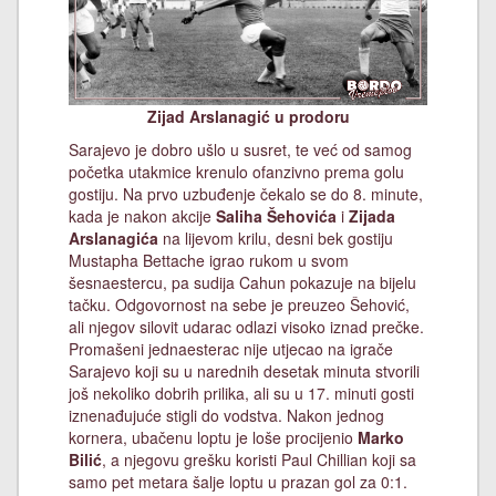
Zijad Arslanagić u prodoru
Sarajevo je dobro ušlo u susret, te već od samog
početka utakmice krenulo ofanzivno prema golu
gostiju. Na prvo uzbuđenje čekalo se do 8. minute,
kada je nakon akcije
Saliha Šehovića
i
Zijada
Arslanagića
na lijevom krilu, desni bek gostiju
Mustapha Bettache igrao rukom u svom
šesnaestercu, pa sudija Cahun pokazuje na bijelu
tačku. Odgovornost na sebe je preuzeo Šehović,
ali njegov silovit udarac odlazi visoko iznad prečke.
Promašeni jednaesterac nije utjecao na igrače
Sarajevo koji su u narednih desetak minuta stvorili
još nekoliko dobrih prilika, ali su u 17. minuti gosti
iznenađujuće stigli do vodstva. Nakon jednog
kornera, ubačenu loptu je loše procijenio
Marko
Bilić
, a njegovu grešku koristi Paul Chillian koji sa
samo pet metara šalje loptu u prazan gol za 0:1.