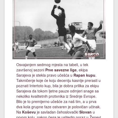
Osvajanjem sedmog mjesta na tabeli, u tek
završenoj sezoni
Prve savezne lige
, ekipa
Sarajeva je stekla pravo učešća u
Rapan kupu
.
Takmičenje koje će koju deceniju kasnije prerasti u
poznati Intertoto kup, bila je dobra prilika za ekipu
Sarajeva da tokom ljetne pauze odmjeri snage sa
nekoliko kvalitetnih protivnika iz Srednje Evrope.
Bilo je to premijerno učešće za naš tim, a u prva
dva kola grupne faze ostvaren je polovičan učinak.
Na
Koševu
je savladan čehoslovački
Slovan
u
prvom kolu, nakon čega je uslijedio poraz u Ženevi