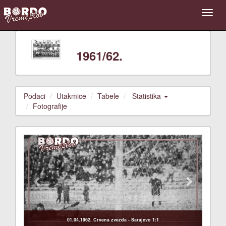
1961/62.
Podaci
Utakmice
Tabele
Statistika
Fotografije
Previous
Next
01.04.1962. Crvena zvezda - Sarajevo 1:1