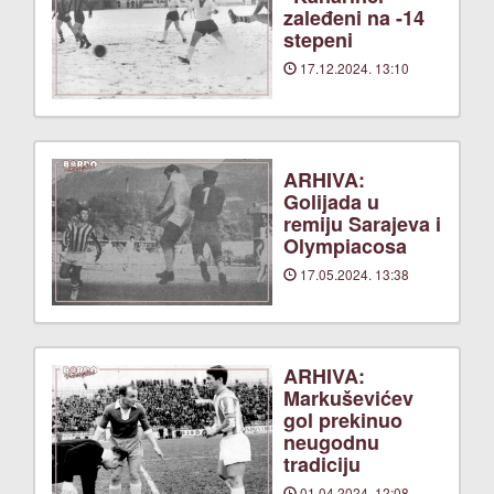
zaleđeni na -14
stepeni
17.12.2024. 13:10
ARHIVA:
Golijada u
remiju Sarajeva i
Olympiacosa
17.05.2024. 13:38
ARHIVA:
Markuševićev
gol prekinuo
neugodnu
tradiciju
01.04.2024. 12:08