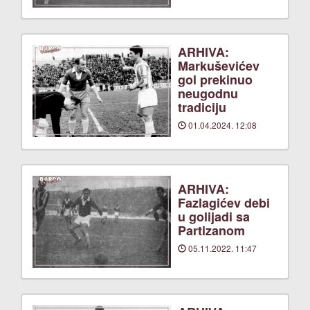
ARHIVA:
Markuševićev
gol prekinuo
neugodnu
tradiciju
01.04.2024. 12:08
ARHIVA:
Fazlagićev debi
u golijadi sa
Partizanom
05.11.2022. 11:47