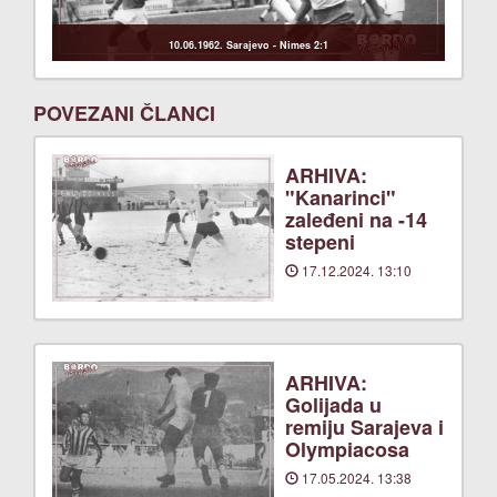
10.06.1962. Sarajevo - Nimes 2:1
POVEZANI ČLANCI
ARHIVA:
"Kanarinci"
zaleđeni na -14
stepeni
17.12.2024. 13:10
ARHIVA:
Golijada u
remiju Sarajeva i
Olympiacosa
17.05.2024. 13:38