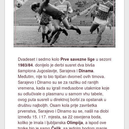
Dvadeset i sedmo kolo
Prve savezne lige
u sezoni
1983/84
. donijelo je derbi susret dva bivša
šampiona Jugoslavije, Sarajeva i
Dinama
.
Međutim, nije to bio tipičan dvomeč ovih timova.
Sarajevo i Dinamo su se za razliku od ranijih
vremena, kada su igrali međusobne utakmice koje
su odlučivale o plasmanu u samom vhu tabele,
ovog puta susreli u direktnoj borbi za opstanak u
društvu najboljih. Osam kola prije završetka
prvenstva, Sarajevo i Dinamo su se, našli na diobi
između 15. i 17. mjesta, sa 22 osvojena boda,
koliko je imala i ljubljanska
Olimpija
, a ispod ove
trojke bio je samo
Čelik
, sa jednim bodom manje.