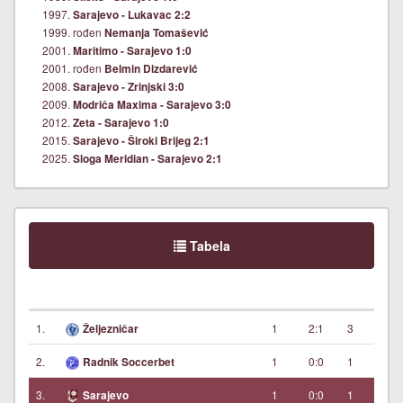
1997.
Sarajevo - Lukavac 2:2
1999. rođen
Nemanja Tomašević
2001.
Maritimo - Sarajevo 1:0
2001. rođen
Belmin Dizdarević
2008.
Sarajevo - Zrinjski 3:0
2009.
Modriča Maxima - Sarajevo 3:0
2012.
Zeta - Sarajevo 1:0
2015.
Sarajevo - Široki Brijeg 2:1
2025.
Sloga Meridian - Sarajevo 2:1
Tabela
1.
1
2:1
3
Željezničar
2.
1
0:0
1
Radnik Soccerbet
3.
1
0:0
1
Sarajevo