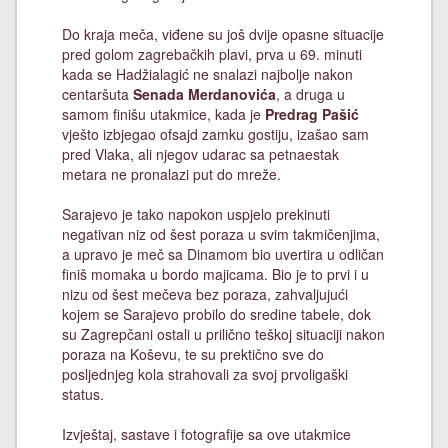
Do kraja meča, viđene su još dvije opasne situacije
pred golom zagrebačkih plavi, prva u 69. minuti
kada se Hadžialagić ne snalazi najbolje nakon
centaršuta
Senada Merdanovića
, a druga u
samom finišu utakmice, kada je
Predrag Pašić
vješto izbjegao ofsajd zamku gostiju, izašao sam
pred Vlaka, ali njegov udarac sa petnaestak
metara ne pronalazi put do mreže.
Sarajevo je tako napokon uspjelo prekinuti
negativan niz od šest poraza u svim takmičenjima,
a upravo je meč sa Dinamom bio uvertira u odličan
finiš momaka u bordo majicama. Bio je to prvi i u
nizu od šest mečeva bez poraza, zahvaljujući
kojem se Sarajevo probilo do sredine tabele, dok
su Zagrepčani ostali u prilično teškoj situaciji nakon
poraza na Koševu, te su prektično sve do
posljednjeg kola strahovali za svoj prvoligaški
status.
Izvještaj, sastave i fotografije sa ove utakmice