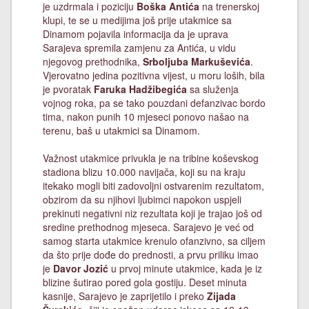
je uzdrmala i poziciju
Boška Antića
na trenerskoj
klupi, te se u medijima još prije utakmice sa
Dinamom pojavila informacija da je uprava
Sarajeva spremila zamjenu za Antića, u vidu
njegovog prethodnika,
Srboljuba Markuševića
.
Vjerovatno jedina pozitivna vijest, u moru loših, bila
je pvoratak
Faruka Hadžibegića
sa služenja
vojnog roka, pa se tako pouzdani defanzivac bordo
tima, nakon punih 10 mjeseci ponovo našao na
terenu, baš u utakmici sa Dinamom.
Važnost utakmice privukla je na tribine koševskog
stadiona blizu 10.000 navijača, koji su na kraju
itekako mogli biti zadovoljni ostvarenim rezultatom,
obzirom da su njihovi ljubimci napokon uspjeli
prekinuti negativni niz rezultata koji je trajao još od
sredine prethodnog mjeseca. Sarajevo je već od
samog starta utakmice krenulo ofanzivno, sa ciljem
da što prije dođe do prednosti, a prvu priliku imao
je
Davor Jozić
u prvoj minute utakmice, kada je iz
blizine šutirao pored gola gostiju. Deset minuta
kasnije, Sarajevo je zaprijetilo i preko
Zijada