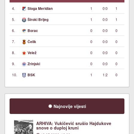
4.
1
0:0
1
Sloga Meridian
5.
1
0:0
1
Široki Brijeg
6.
0
0:0
0
Borac
7.
0
0:0
0
Čelik
8.
0
0:0
0
Velež
9.
0
0:0
0
Zrinjski
10.
1
1:2
0
BSK
Najnovije vijesti
ARHIVA: Vukičević srušio Hajdukove
snove o duploj kruni