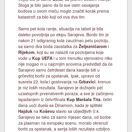
Stoga je bilo jasno da bi sve osim osvajanja
bodova u ovom meču moglo značiti korak prema
katastrofi za bilo koji od ova dva tim.
Samo pet kola ranije, situacija na tabeli je bila
daleko povoljnija po ekipu Sarajeva. Bordo tim je
nakon 21 odigranog kola zauzimao petu poziciju,
sa samo dva boda zaostatka za
Željezničarom
i
Rijekom
, koji su se nalazili na pozicijama koje
vode u
Kup UEFA
i u tom trenutku vjerovatno niko
nije mogao ni u najcrnjim snovima predviđati da će
Sarajevo samo četrdeset dana kasnije biti u
grčevitoj borbi za opstanak. Ipak, upravo od
susreta 22. kola i gostovanja na
Grbavici
, krenuo
je niz loših rezultata. Sarajevo je doživjelo pet
uzastopnih prvenstvenih poraza, a sve je začinjeno
ispadanjem iz četvrtfinala
Kup Maršala Tita
, četiri
dana uoči duela sa Dinamom, kada je splitski
Hajduk
na
Koševu
slavio sa ubjedljivih 0:4.
Sarajevo se tako za samo mjesec dana, od borbe
za plasman na evropsku scenu, moralo okrenuti
borbi za opstanak, a serija loših rezultata ozbiljno