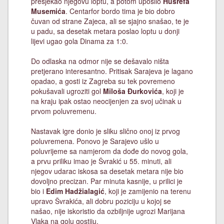
presjekao njegovu loptu, a potom uposlio
Husrefa
Musemića
. Centarfor bordo tima je bio dobro
čuvan od strane Zajeca, ali se sjajno snašao, te je
u padu, sa desetak metara poslao loptu u donji
lijevi ugao gola Dinama za 1:0.
Do odlaska na odmor nije se dešavalo ništa
pretjerano interesantno. Pritisak Sarajeva je lagano
opadao, a gosti iz Zagreba su tek povremeno
pokušavali ugroziti gol
Miloša Đurkovića
, koji je
na kraju ipak ostao neocijenjen za svoj učinak u
prvom poluvremenu.
Nastavak igre donio je sliku slično onoj iz prvog
poluvremena. Ponovo je Sarajevo ušlo u
poluvrijeme sa namjerom da dođe do novog gola,
a prvu priliku imao je Švrakić u 55. minuti, ali
njegov udarac iskosa sa desetak metara nije bio
dovoljno precizan. Par minuta kasnije, u prilici je
bio i
Edim Hadžialagić
, koji je zamijenio na terenu
upravo Švrakića, ali dobru poziciju u kojoj se
našao, nije iskoristio da ozbiljnije ugrozi Marijana
Vlaka na golu gostiju.