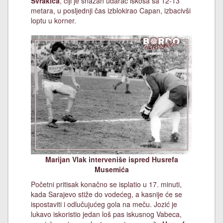
Švrakića
, čiji je snažan udarac iskosa sa 12-13
metara, u posljednji čas izblokirao Capan, izbacivši
loptu u korner.
Marijan Vlak interveniše ispred Husrefa
Musemića
Početni pritisak konačno se isplatio u 17. minuti,
kada Sarajevo stiže do vodećeg, a kasnije će se
ispostaviti i odlučujućeg gola na meču. Jozić je
lukavo iskoristio jedan loš pas iskusnog Vabeca,