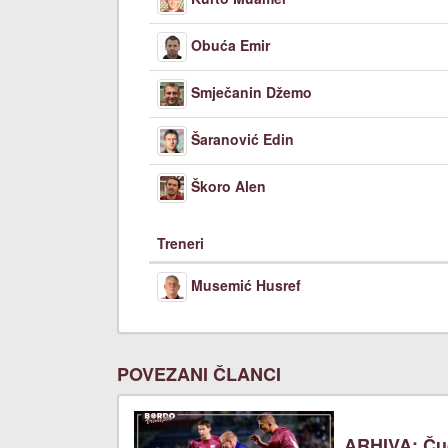
Obuća Emir
Smječanin Džemo
Šaranović Edin
Škoro Alen
Treneri
Musemić Husref
POVEZANI ČLANCI
ARHIVA: Ču