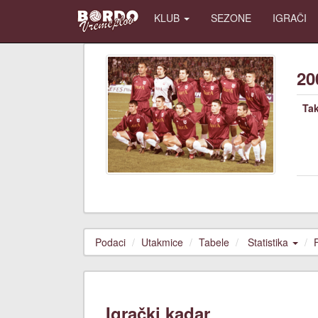
KLUB
SEZONE
IGRAČI
20
Ta
Podaci
Utakmice
Tabele
Statistika
Igrački kadar