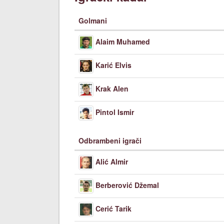
Golmani
Alaim Muhamed
Karić Elvis
Krak Alen
Pintol Ismir
Odbrambeni igrači
Alić Almir
Berberović Džemal
Cerić Tarik