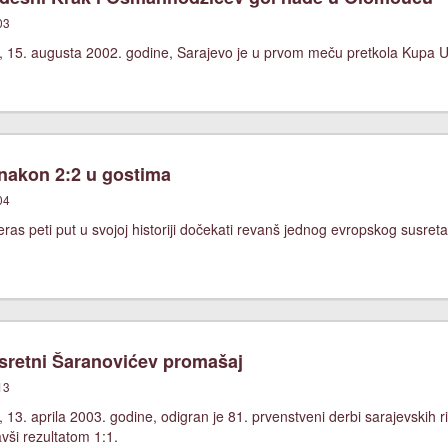
03
, 15. augusta 2002. godine, Sarajevo je u prvom meču pretkola Kupa 
 nakon 2:2 u gostima
04
ras peti put u svojoj historiji dočekati revanš jednog evropskog susreta
retni Šaranovićev promašaj
13
13. aprila 2003. godine, odigran je 81. prvenstveni derbi sarajevskih riv
vši rezultatom 1:1.