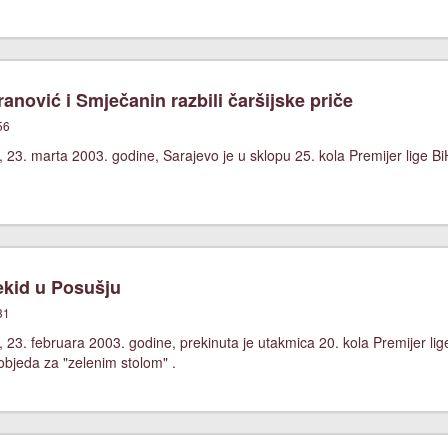
nović i Smječanin razbili čaršijske priče
56
 23. marta 2003. godine, Sarajevo je u sklopu 25. kola Premijer lige Bi
kid u Posušju
31
 23. februara 2003. godine, prekinuta je utakmica 20. kola Premijer l
pobjeda za "zelenim stolom" .