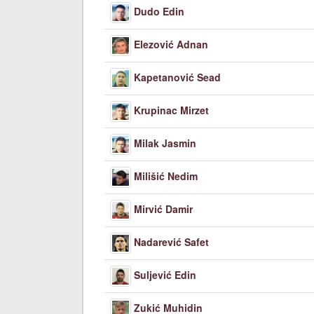
Dudo Edin
Elezović Adnan
Kapetanović Sead
Krupinac Mirzet
Milak Jasmin
Milišić Nedim
Mirvić Damir
Nadarević Safet
Suljević Edin
Zukić Muhidin