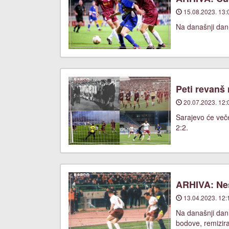
15.08.2023. 13:
Na današnji dan
Peti revanš
20.07.2023. 12:
Sarajevo će veče
2:2.
ARHIVA: Nes
13.04.2023. 12:
Na današnji dan, 
bodove, remizira