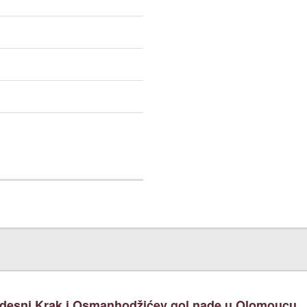
desni Krak i Osmanhodžićev gol nade u Olomoucu