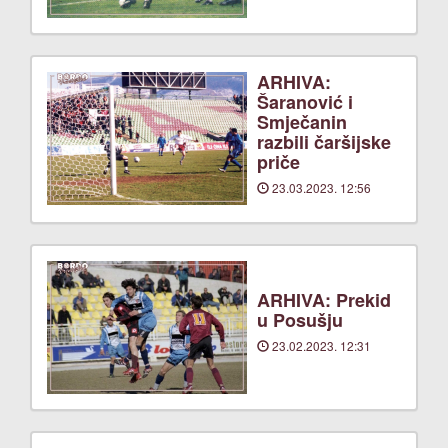
ARHIVA:
Šaranović i
Smječanin
razbili čaršijske
priče
23.03.2023. 12:56
ARHIVA: Prekid
u Posušju
23.02.2023. 12:31