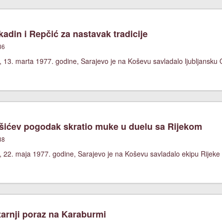
adin i Repčić za nastavak tradicije
36
 13. marta 1977. godine, Sarajevo je na Koševu savladalo ljubljansku O
ićev pogodak skratio muke u duelu sa Rijekom
38
 22. maja 1977. godine, Sarajevo je na Koševu savladalo ekipu Rijeke 
arnji poraz na Karaburmi