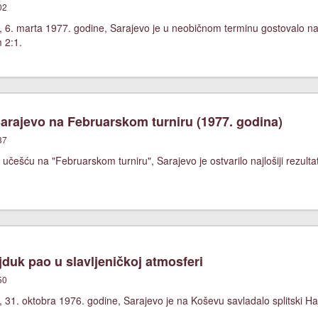
02
, 6. marta 1977. godine, Sarajevo je u neobičnom terminu gostovalo 
m 2:1.
rajevo na Februarskom turniru (1977. godina)
37
češću na "Februarskom turniru", Sarajevo je ostvarilo najlošiji rezultat
duk pao u slavljeničkoj atmosferi
50
 31. oktobra 1976. godine, Sarajevo je na Koševu savladalo splitski Ha