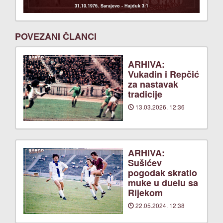
31.10.1976. Sarajevo - Hajduk 3:1
POVEZANI ČLANCI
ARHIVA:
Vukadin i Repčić
za nastavak
tradicije
13.03.2026. 12:36
ARHIVA:
Sušićev
pogodak skratio
muke u duelu sa
Rijekom
22.05.2024. 12:38