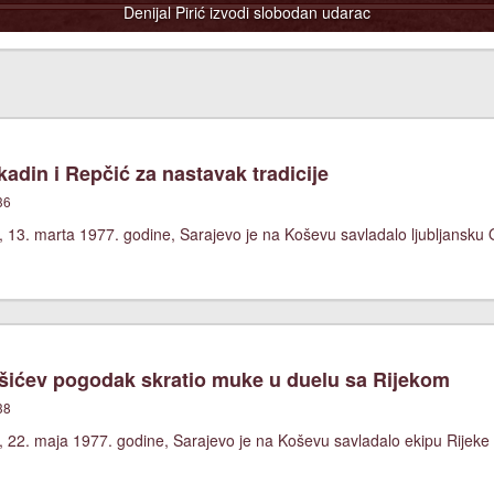
Denijal Pirić izvodi slobodan udarac
adin i Repčić za nastavak tradicije
36
 13. marta 1977. godine, Sarajevo je na Koševu savladalo ljubljansku O
ićev pogodak skratio muke u duelu sa Rijekom
38
 22. maja 1977. godine, Sarajevo je na Koševu savladalo ekipu Rijeke 