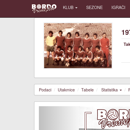
KLUB
SEZONE
IGRAČI
19
Ta
Podaci
Utakmice
Tabele
Statistika
Previous