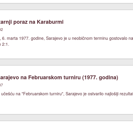
arnji poraz na Karaburmi
02
, 6. marta 1977. godine, Sarajevo je u neobičnom terminu gostovalo 
m 2:1.
rajevo na Februarskom turniru (1977. godina)
37
češću na "Februarskom turniru", Sarajevo je ostvarilo najlošiji rezultat