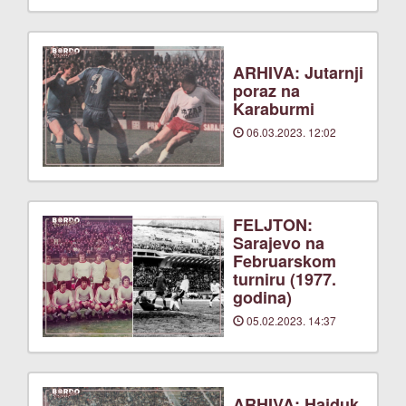
ARHIVA: Jutarnji
poraz na
Karaburmi
06.03.2023. 12:02
FELJTON:
Sarajevo na
Februarskom
turniru (1977.
godina)
05.02.2023. 14:37
ARHIVA: Hajduk