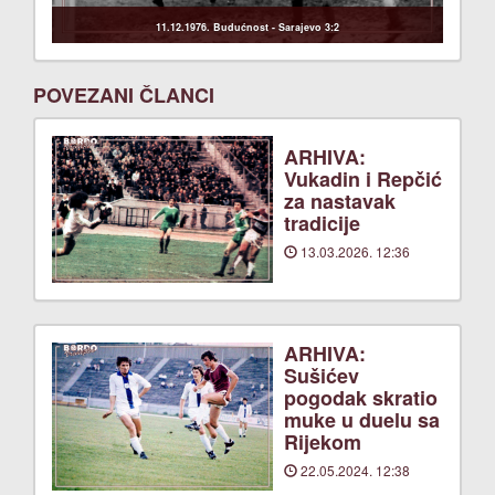
11.12.1976. Budućnost - Sarajevo 3:2
POVEZANI ČLANCI
ARHIVA:
Vukadin i Repčić
za nastavak
tradicije
13.03.2026. 12:36
ARHIVA:
Sušićev
pogodak skratio
muke u duelu sa
Rijekom
22.05.2024. 12:38