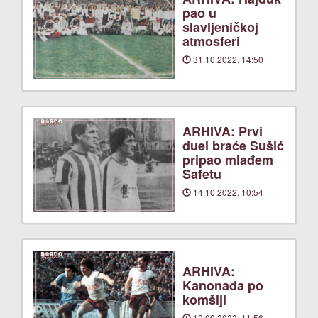
pao u
slavljeničkoj
atmosferi
31.10.2022. 14:50
ARHIVA: Prvi
duel braće Sušić
pripao mlađem
Safetu
14.10.2022. 10:54
ARHIVA:
Kanonada po
komšiji
12.09.2022. 11:56