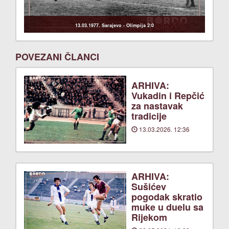
13.03.1977. Sarajevo - Olimpija 2:0
POVEZANI ČLANCI
ARHIVA:
Vukadin i Repčić
za nastavak
tradicije
13.03.2026. 12:36
ARHIVA:
Sušićev
pogodak skratio
muke u duelu sa
Rijekom