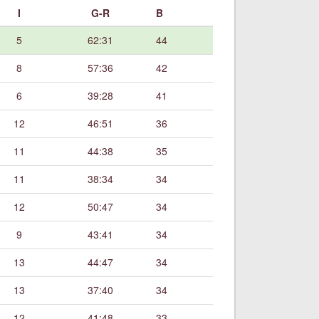
I
G-R
B
5
62:31
44
8
57:36
42
6
39:28
41
12
46:51
36
11
44:38
35
11
38:34
34
12
50:47
34
9
43:41
34
13
44:47
34
13
37:40
34
12
41:48
33