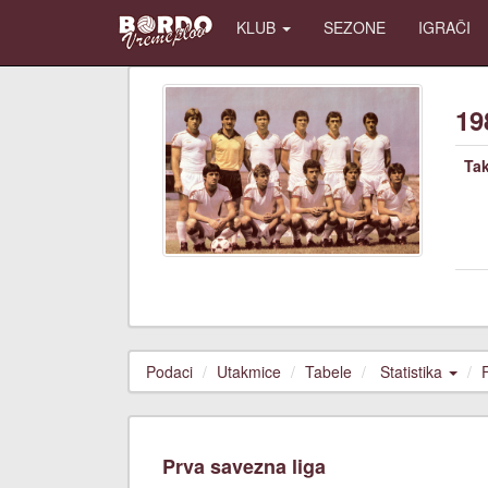
KLUB
SEZONE
IGRAČI
19
Ta
Podaci
Utakmice
Tabele
Statistika
Prva savezna liga