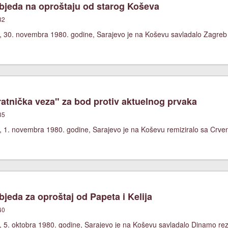
jeda na oproštaju od starog Koševa
32
, 30. novembra 1980. godine, Sarajevo je na Koševu savladalo Zagreb 
atnička veza" za bod protiv aktuelnog prvaka
35
, 1. novembra 1980. godine, Sarajevo je na Koševu remiziralo sa Crv
jeda za oproštaj od Papeta i Kelija
40
, 5. oktobra 1980. godine, Sarajevo je na Koševu savladalo Dinamo rez