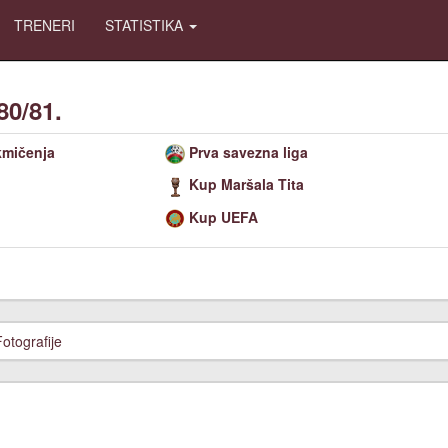
TRENERI
STATISTIKA
80/81.
kmičenja
Prva savezna liga
Kup Maršala Tita
Kup UEFA
Fotografije