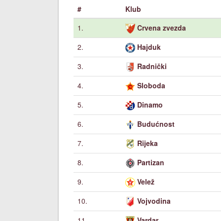
#
Klub
1.
Crvena zvezda
2.
Hajduk
3.
Radnički
4.
Sloboda
5.
Dinamo
6.
Budućnost
7.
Rijeka
8.
Partizan
9.
Velež
10.
Vojvodina
11.
Vardar