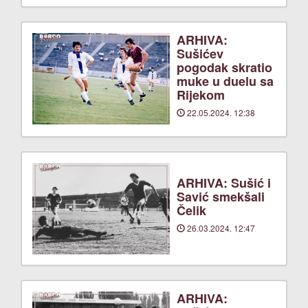
ARHIVA:
Sušićev
pogodak skratio
muke u duelu sa
Rijekom
22.05.2024. 12:38
ARHIVA: Sušić i
Savić smekšali
Čelik
26.03.2024. 12:47
ARHIVA: