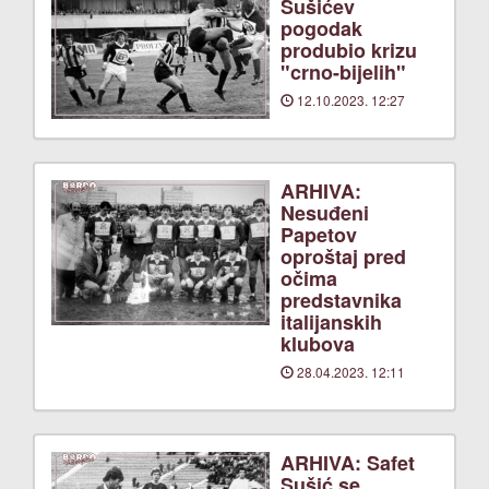
Sušićev
pogodak
produbio krizu
"crno-bijelih"
12.10.2023. 12:27
ARHIVA:
Nesuđeni
Papetov
oproštaj pred
očima
predstavnika
italijanskih
klubova
28.04.2023. 12:11
ARHIVA: Safet
Sušić se