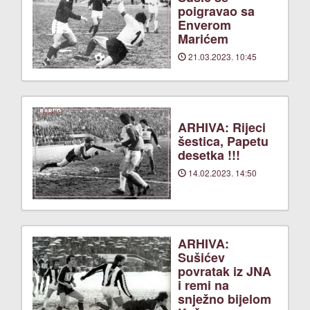
poigravao sa
Enverom
Marićem
21.03.2023. 10:45
ARHIVA: Rijeci
šestica, Papetu
desetka !!!
14.02.2023. 14:50
ARHIVA:
Sušićev
povratak iz JNA
i remi na
snježno bijelom