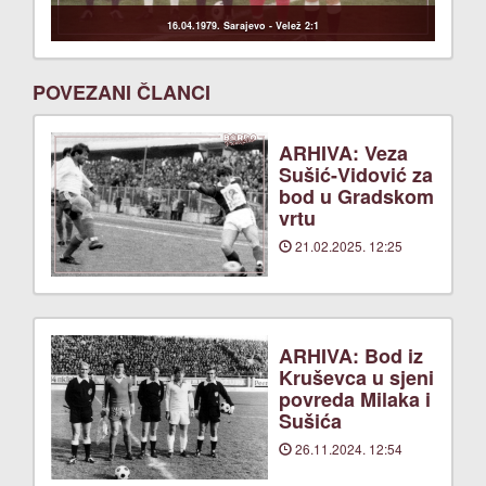
16.04.1979. Sarajevo - Velež 2:1
POVEZANI ČLANCI
ARHIVA: Veza
Sušić-Vidović za
bod u Gradskom
vrtu
21.02.2025. 12:25
ARHIVA: Bod iz
Kruševca u sjeni
povreda Milaka i
Sušića
26.11.2024. 12:54