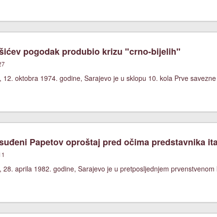
ićev pogodak produbio krizu "crno-bijelih"
27
 12. oktobra 1974. godine, Sarajevo je u sklopu 10. kola Prve savezne
uđeni Papetov oproštaj pred očima predstavnika ita
11
, 28. aprila 1982. godine, Sarajevo je u pretposljednjem prvenstvenom