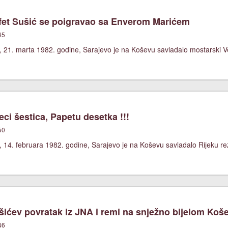
et Sušić se poigravao sa Enverom Marićem
45
 21. marta 1982. godine, Sarajevo je na Koševu savladalo mostarski Vel
ci šestica, Papetu desetka !!!
50
 14. februara 1982. godine, Sarajevo je na Koševu savladalo Rijeku re
ićev povratak iz JNA i remi na snježno bijelom Koš
46