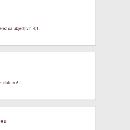
ež sa ubjedljivih 4:1.
zultatom 6:1.
evu