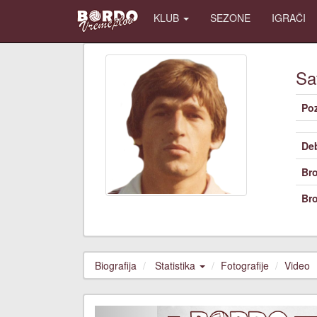
KLUB
SEZONE
IGRAČI
Sa
Poz
De
Bro
Bro
Biografija
Statistika
Fotografije
Video
Previous