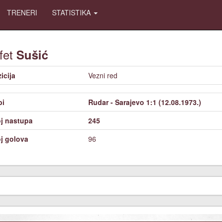
TRENERI
STATISTIKA
fet
Sušić
icija
Vezni red
bi
Rudar - Sarajevo 1:1 (12.08.1973.)
j nastupa
245
j golova
96