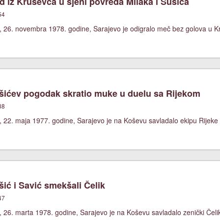
 iz Kruševca u sjeni povreda Milaka i Sušića
54
, 26. novembra 1978. godine, Sarajevo je odigralo meč bez golova u 
ićev pogodak skratio muke u duelu sa Rijekom
38
 22. maja 1977. godine, Sarajevo je na Koševu savladalo ekipu Rijeke 
ić i Savić smekšali Čelik
47
 26. marta 1978. godine, Sarajevo je na Koševu savladalo zenički Čelik