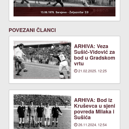
13.08.1978. Sarajevo - Željezničar 2:0
POVEZANI ČLANCI
ARHIVA: Veza
Sušić-Vidović za
bod u Gradskom
vrtu
21.02.2025. 12:25
ARHIVA: Bod iz
Kruševca u sjeni
povreda Milaka i
Sušića
26.11.2024. 12:54