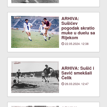
ARHIVA:
Sušićev
pogodak skratio
muke u duelu sa
Rijekom
22.05.2024. 12:38
ARHIVA: Sušić i
Savić smekšali
Čelik
26.03.2024. 12:47