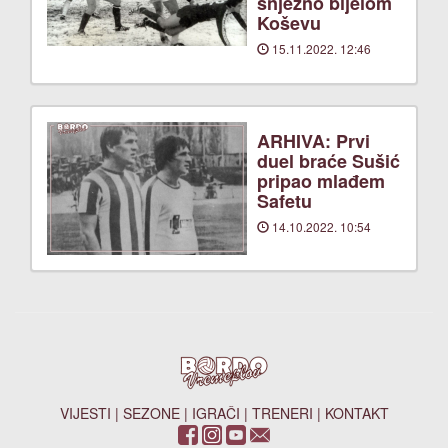
snježno bijelom
Koševu
15.11.2022. 12:46
ARHIVA: Prvi
duel braće Sušić
pripao mlađem
Safetu
14.10.2022. 10:54
VIJESTI
|
SEZONE
|
IGRAČI
|
TRENERI
|
KONTAKT