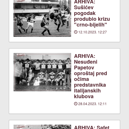
ARHIVA:
Sušićev
pogodak
produbio krizu
"crno-bijelih"
12.10.2023. 12:27
ARHIVA:
Nesuđeni
Papetov
oproštaj pred
očima
predstavnika
italijanskih
klubova
28.04.2023. 12:11
ARHIVA: Safet