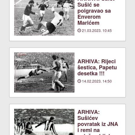
Sušić se
poigravao sa
Enverom
Marićem
21.03.2023. 10:45
ARHIVA: Rijeci
šestica, Papetu
desetka !!!
14.02.2023. 14:50
ARHIVA:
Sušićev
povratak iz JNA
i remi na