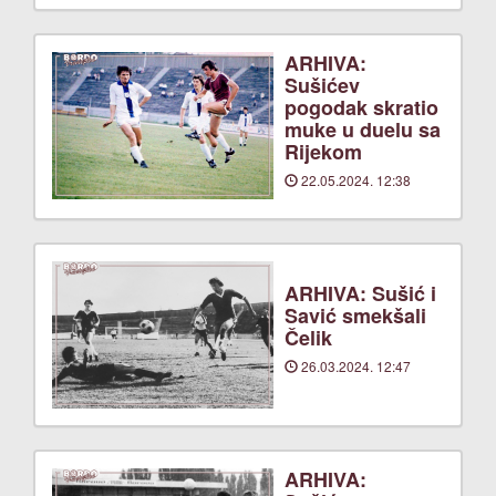
ARHIVA:
Sušićev
pogodak skratio
muke u duelu sa
Rijekom
22.05.2024. 12:38
ARHIVA: Sušić i
Savić smekšali
Čelik
26.03.2024. 12:47
ARHIVA: