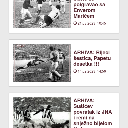
poigravao sa
Enverom
Marićem
21.03.2023. 10:45
ARHIVA: Rijeci
šestica, Papetu
desetka !!!
14.02.2023. 14:50
ARHIVA:
Sušićev
povratak iz JNA
i remi na
snježno bijelom