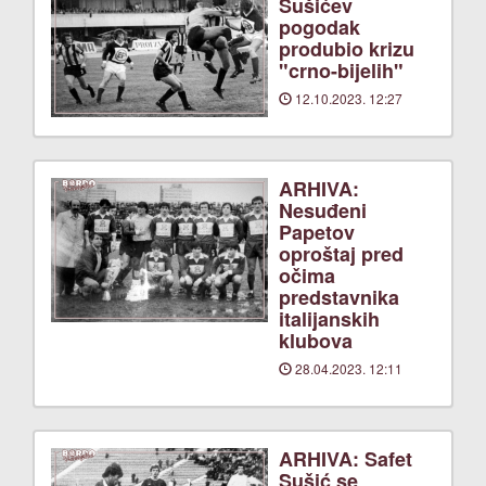
Sušićev
pogodak
produbio krizu
"crno-bijelih"
12.10.2023. 12:27
ARHIVA:
Nesuđeni
Papetov
oproštaj pred
očima
predstavnika
italijanskih
klubova
28.04.2023. 12:11
ARHIVA: Safet
Sušić se