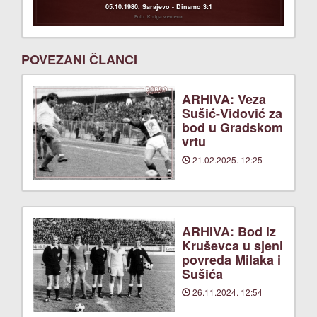
05.10.1980. Sarajevo - Dinamo 3:1
Foto: Knjiga vremena
POVEZANI ČLANCI
ARHIVA: Veza
Sušić-Vidović za
bod u Gradskom
vrtu
21.02.2025. 12:25
ARHIVA: Bod iz
Kruševca u sjeni
povreda Milaka i
Sušića
26.11.2024. 12:54