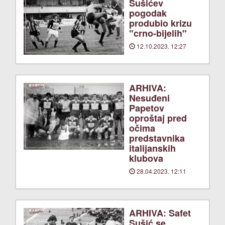
Sušićev
pogodak
produbio krizu
"crno-bijelih"
12.10.2023. 12:27
ARHIVA:
Nesuđeni
Papetov
oproštaj pred
očima
predstavnika
italijanskih
klubova
28.04.2023. 12:11
ARHIVA: Safet
Sušić se