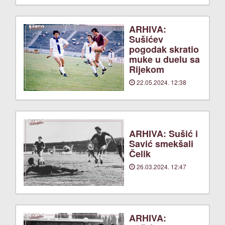
ARHIVA:
Sušićev
pogodak skratio
muke u duelu sa
Rijekom
22.05.2024. 12:38
ARHIVA: Sušić i
Savić smekšali
Čelik
26.03.2024. 12:47
ARHIVA: