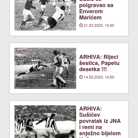
poigravao sa
Enverom
Marićem
21.03.2023. 10:45
ARHIVA: Rijeci
šestica, Papetu
desetka !!!
14.02.2023. 14:50
ARHIVA:
Sušićev
povratak iz JNA
i remi na
snježno bijelom