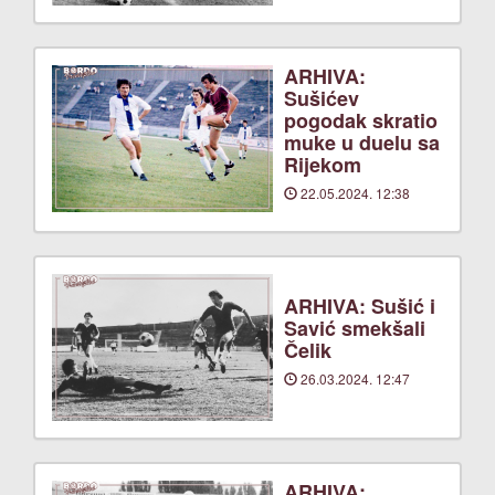
ARHIVA:
Sušićev
pogodak skratio
muke u duelu sa
Rijekom
22.05.2024. 12:38
ARHIVA: Sušić i
Savić smekšali
Čelik
26.03.2024. 12:47
ARHIVA: