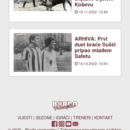
Koševu
15.11.2022. 12:46
ARHIVA: Prvi
duel braće Sušić
pripao mlađem
Safetu
14.10.2022. 10:54
VIJESTI
|
SEZONE
|
IGRAČI
|
TRENERI
|
KONTAKT
© 2026 - Bordo vremeplov | Zabranjeno preuzimanje sadržaja