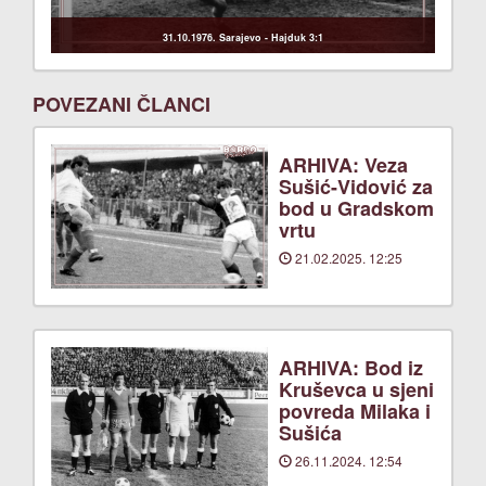
31.10.1976. Sarajevo - Hajduk 3:1
POVEZANI ČLANCI
ARHIVA: Veza
Sušić-Vidović za
bod u Gradskom
vrtu
21.02.2025. 12:25
ARHIVA: Bod iz
Kruševca u sjeni
povreda Milaka i
Sušića
26.11.2024. 12:54