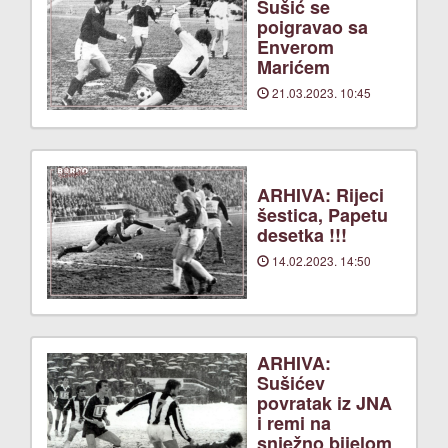
Sušić se
poigravao sa
Enverom
Marićem
21.03.2023. 10:45
ARHIVA: Rijeci
šestica, Papetu
desetka !!!
14.02.2023. 14:50
ARHIVA:
Sušićev
povratak iz JNA
i remi na
snježno bijelom