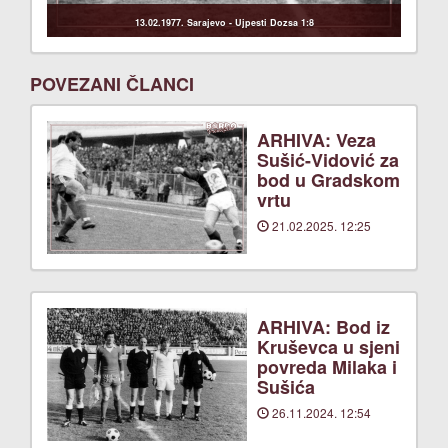
13.02.1977. Sarajevo - Ujpesti Dozsa 1:8
POVEZANI ČLANCI
ARHIVA: Veza
Sušić-Vidović za
bod u Gradskom
vrtu
21.02.2025. 12:25
ARHIVA: Bod iz
Kruševca u sjeni
povreda Milaka i
Sušića
26.11.2024. 12:54