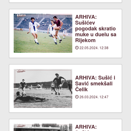
ARHIVA:
Sušićev
pogodak skratio
muke u duelu sa
Rijekom
22.05.2024. 12:38
ARHIVA: Sušić i
Savić smekšali
Čelik
26.03.2024. 12:47
ARHIVA: