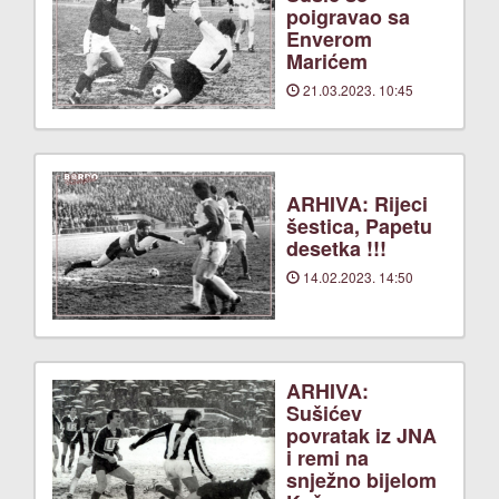
poigravao sa
Enverom
Marićem
21.03.2023. 10:45
ARHIVA: Rijeci
šestica, Papetu
desetka !!!
14.02.2023. 14:50
ARHIVA:
Sušićev
povratak iz JNA
i remi na
snježno bijelom