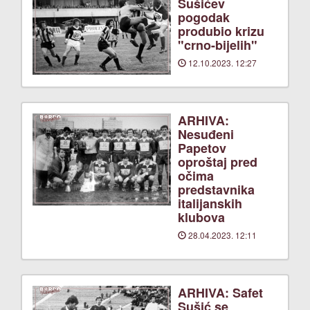
Sušićev
pogodak
produbio krizu
"crno-bijelih"
12.10.2023. 12:27
ARHIVA:
Nesuđeni
Papetov
oproštaj pred
očima
predstavnika
italijanskih
klubova
28.04.2023. 12:11
ARHIVA: Safet
Sušić se