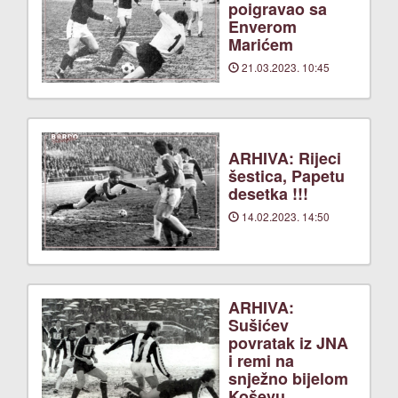
poigravao sa
Enverom
Marićem
21.03.2023. 10:45
ARHIVA: Rijeci
šestica, Papetu
desetka !!!
14.02.2023. 14:50
ARHIVA:
Sušićev
povratak iz JNA
i remi na
snježno bijelom
Koševu