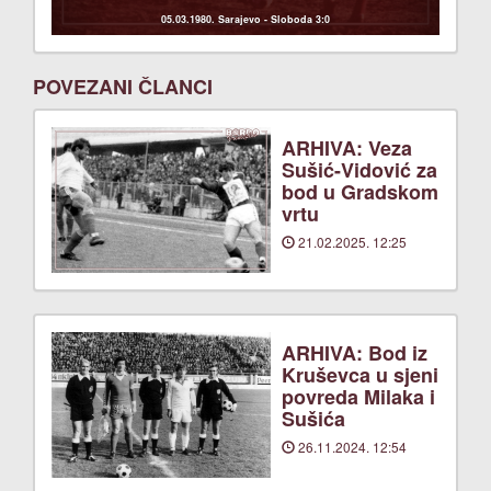
05.03.1980. Sarajevo - Sloboda 3:0
POVEZANI ČLANCI
ARHIVA: Veza
Sušić-Vidović za
bod u Gradskom
vrtu
21.02.2025. 12:25
ARHIVA: Bod iz
Kruševca u sjeni
povreda Milaka i
Sušića
26.11.2024. 12:54