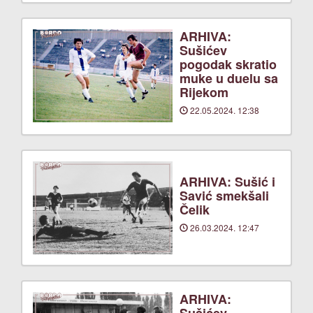
ARHIVA:
Sušićev
pogodak skratio
muke u duelu sa
Rijekom
22.05.2024. 12:38
ARHIVA: Sušić i
Savić smekšali
Čelik
26.03.2024. 12:47
ARHIVA: