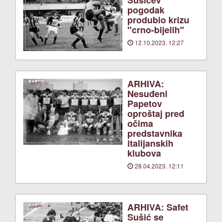
Sušićev
pogodak
produbio krizu
"crno-bijelih"
12.10.2023. 12:27
ARHIVA:
Nesuđeni
Papetov
oproštaj pred
očima
predstavnika
italijanskih
klubova
28.04.2023. 12:11
ARHIVA: Safet
Sušić se