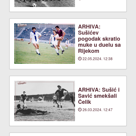
ARHIVA:
Sušićev
pogodak skratio
muke u duelu sa
Rijekom
22.05.2024. 12:38
ARHIVA: Sušić i
Savić smekšali
Čelik
26.03.2024. 12:47