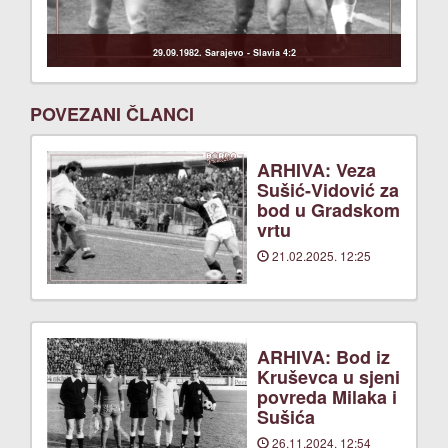
29.09.1982. Sarajevo - Slavia 4:2
POVEZANI ČLANCI
ARHIVA: Veza
Sušić-Vidović za
bod u Gradskom
vrtu
21.02.2025. 12:25
ARHIVA: Bod iz
Kruševca u sjeni
povreda Milaka i
Sušića
26.11.2024. 12:54