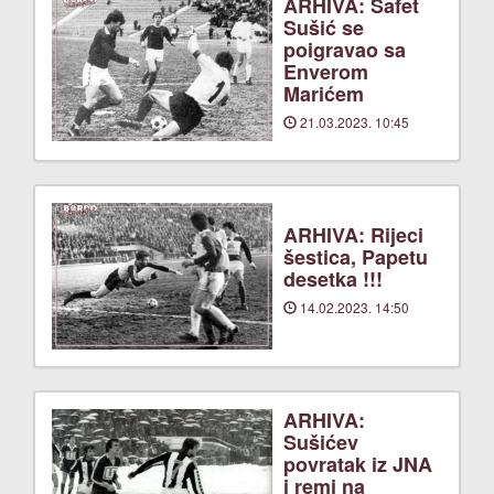
ARHIVA: Safet
Sušić se
poigravao sa
Enverom
Marićem
21.03.2023. 10:45
ARHIVA: Rijeci
šestica, Papetu
desetka !!!
14.02.2023. 14:50
ARHIVA:
Sušićev
povratak iz JNA
i remi na