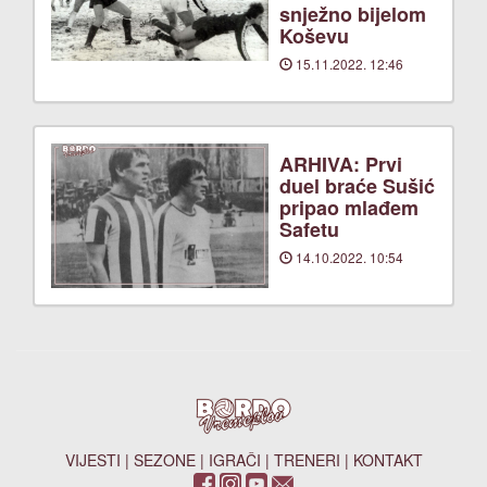
snježno bijelom
Koševu
15.11.2022. 12:46
ARHIVA: Prvi
duel braće Sušić
pripao mlađem
Safetu
14.10.2022. 10:54
VIJESTI
|
SEZONE
|
IGRAČI
|
TRENERI
|
KONTAKT