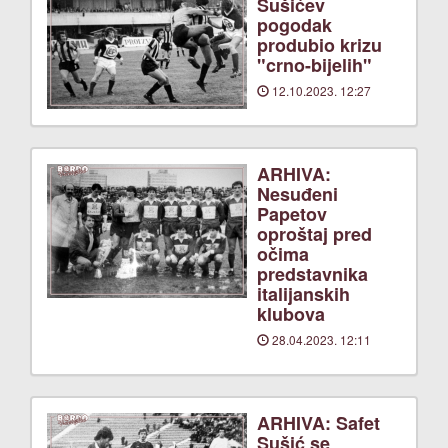
Sušićev
pogodak
produbio krizu
"crno-bijelih"
12.10.2023. 12:27
ARHIVA:
Nesuđeni
Papetov
oproštaj pred
očima
predstavnika
italijanskih
klubova
28.04.2023. 12:11
ARHIVA: Safet
Sušić se