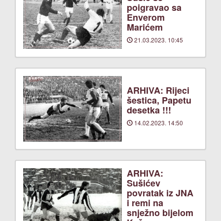
poigravao sa
Enverom
Marićem
21.03.2023. 10:45
ARHIVA: Rijeci
šestica, Papetu
desetka !!!
14.02.2023. 14:50
ARHIVA:
Sušićev
povratak iz JNA
i remi na
snježno bijelom