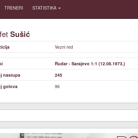
TRENERI
STATISTIKA
fet
Sušić
icija
Vezni red
bi
Rudar - Sarajevo 1:1 (12.08.1973.)
j nastupa
245
j golova
96