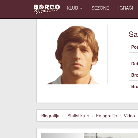
KLUB
SEZONE
IGRAČI
Sa
Poz
De
Bro
Bro
Biografija
Statistika
Fotografije
Video
Previous