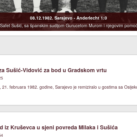
08.12.1982. Sarajevo - Anderlecht 1:0
i Safet Sušić, sa španskim sudijom Gurucetom Murom i njegovim pomoć
a Sušić-Vidović za bod u Gradskom vrtu
25
 21. februara 1982. godine, Sarajevo je remiziralo u gostima sa Osijek
 iz Kruševca u sjeni povreda Milaka i Sušića
54