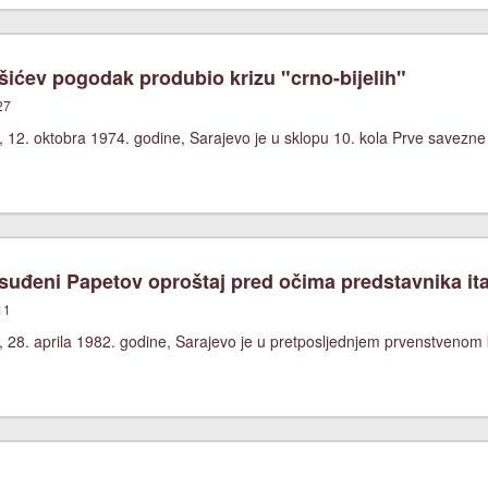
ićev pogodak produbio krizu "crno-bijelih"
27
 12. oktobra 1974. godine, Sarajevo je u sklopu 10. kola Prve savezne
uđeni Papetov oproštaj pred očima predstavnika ita
11
, 28. aprila 1982. godine, Sarajevo je u pretposljednjem prvenstvenom