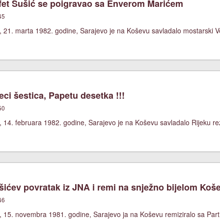
et Sušić se poigravao sa Enverom Marićem
45
 21. marta 1982. godine, Sarajevo je na Koševu savladalo mostarski Vel
ci šestica, Papetu desetka !!!
50
 14. februara 1982. godine, Sarajevo je na Koševu savladalo Rijeku re
ićev povratak iz JNA i remi na snježno bijelom Koš
46
, 15. novembra 1981. godine, Sarajevo ja na Koševu remiziralo sa Part