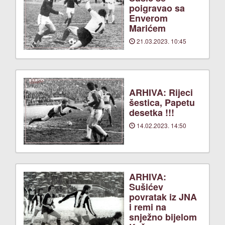
poigravao sa
Enverom
Marićem
21.03.2023. 10:45
ARHIVA: Rijeci
šestica, Papetu
desetka !!!
14.02.2023. 14:50
ARHIVA:
Sušićev
povratak iz JNA
i remi na
snježno bijelom