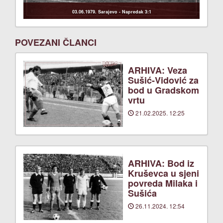
03.06.1979. Sarajevo - Napredak 3:1
POVEZANI ČLANCI
ARHIVA: Veza
Sušić-Vidović za
bod u Gradskom
vrtu
21.02.2025. 12:25
ARHIVA: Bod iz
Kruševca u sjeni
povreda Milaka i
Sušića
26.11.2024. 12:54