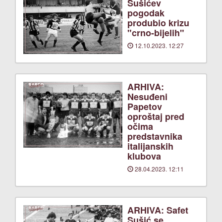
Sušićev
pogodak
produbio krizu
"crno-bijelih"
12.10.2023. 12:27
ARHIVA:
Nesuđeni
Papetov
oproštaj pred
očima
predstavnika
italijanskih
klubova
28.04.2023. 12:11
ARHIVA: Safet
Sušić se