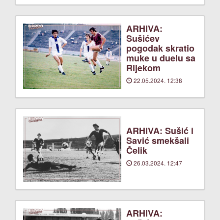
ARHIVA:
Sušićev
pogodak skratio
muke u duelu sa
Rijekom
22.05.2024. 12:38
ARHIVA: Sušić i
Savić smekšali
Čelik
26.03.2024. 12:47
ARHIVA: