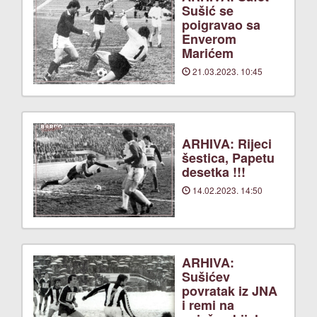
Sušić se
poigravao sa
Enverom
Marićem
21.03.2023. 10:45
ARHIVA: Rijeci
šestica, Papetu
desetka !!!
14.02.2023. 14:50
ARHIVA:
Sušićev
povratak iz JNA
i remi na