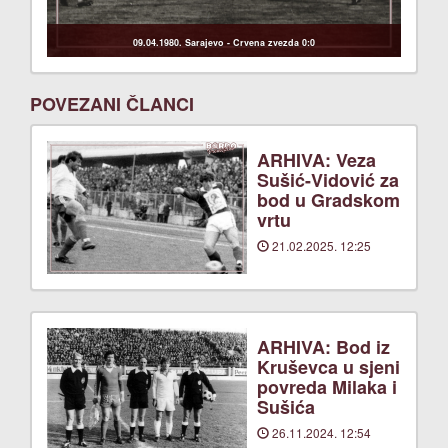
09.04.1980. Sarajevo - Crvena zvezda 0:0
POVEZANI ČLANCI
ARHIVA: Veza
Sušić-Vidović za
bod u Gradskom
vrtu
21.02.2025. 12:25
ARHIVA: Bod iz
Kruševca u sjeni
povreda Milaka i
Sušića
26.11.2024. 12:54