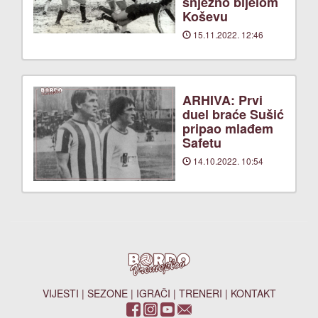
snježno bijelom
Koševu
15.11.2022. 12:46
ARHIVA: Prvi
duel braće Sušić
pripao mlađem
Safetu
14.10.2022. 10:54
VIJESTI
|
SEZONE
|
IGRAČI
|
TRENERI
|
KONTAKT