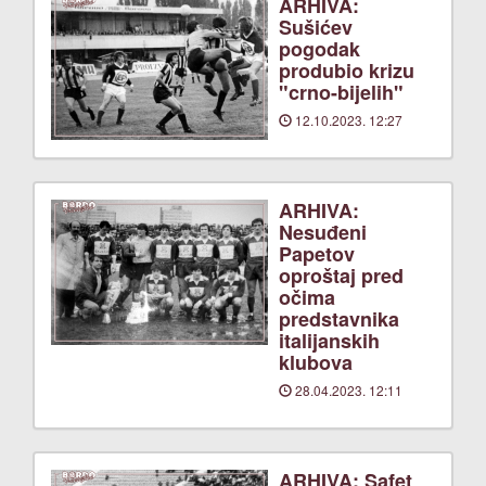
ARHIVA:
Sušićev
pogodak
produbio krizu
"crno-bijelih"
12.10.2023. 12:27
ARHIVA:
Nesuđeni
Papetov
oproštaj pred
očima
predstavnika
italijanskih
klubova
28.04.2023. 12:11
ARHIVA: Safet