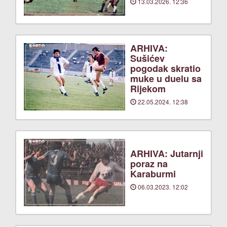
13.03.2026. 12:36
ARHIVA:
Sušićev
pogodak skratio
muke u duelu sa
Rijekom
22.05.2024. 12:38
ARHIVA: Jutarnji
poraz na
Karaburmi
06.03.2023. 12:02