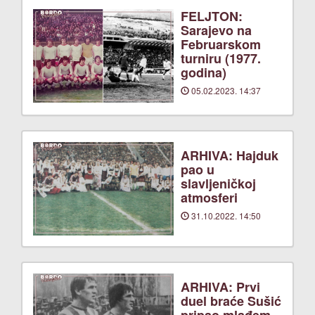
FELJTON:
Sarajevo na
Februarskom
turniru (1977.
godina)
05.02.2023. 14:37
ARHIVA: Hajduk
pao u
slavljeničkoj
atmosferi
31.10.2022. 14:50
ARHIVA: Prvi
duel braće Sušić
pripao mlađem