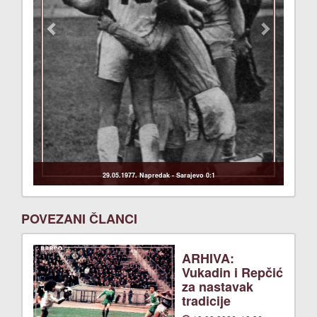
29.05.1977. Napredak - Sarajevo 0:1
POVEZANI ČLANCI
ARHIVA:
Vukadin i Repčić
za nastavak
tradicije