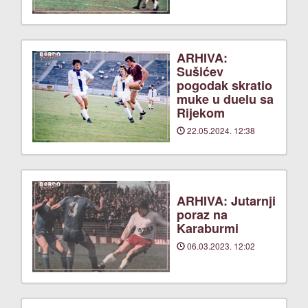
ARHIVA:
Sušićev
pogodak skratio
muke u duelu sa
Rijekom
22.05.2024. 12:38
ARHIVA: Jutarnji
poraz na
Karaburmi
06.03.2023. 12:02