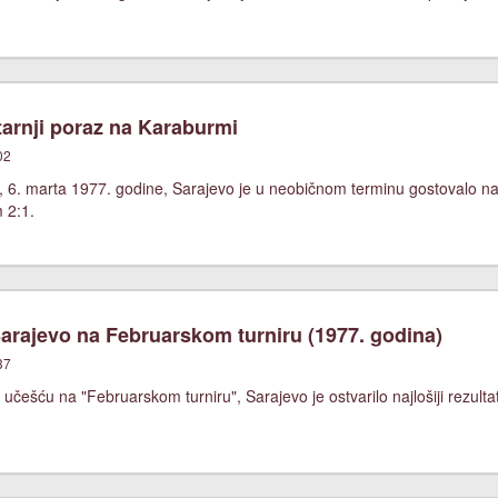
arnji poraz na Karaburmi
02
, 6. marta 1977. godine, Sarajevo je u neobičnom terminu gostovalo 
m 2:1.
rajevo na Februarskom turniru (1977. godina)
37
češću na "Februarskom turniru", Sarajevo je ostvarilo najlošiji rezultat