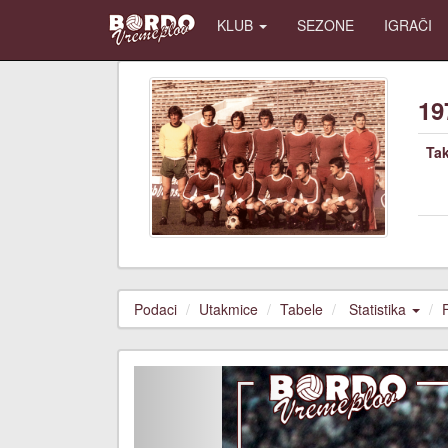
KLUB
SEZONE
IGRAČI
19
Ta
Podaci
Utakmice
Tabele
Statistika
Previous