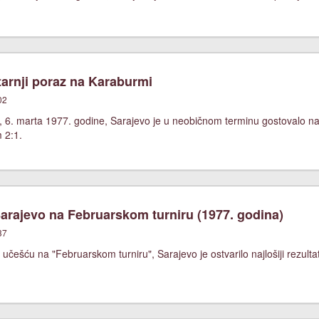
arnji poraz na Karaburmi
02
, 6. marta 1977. godine, Sarajevo je u neobičnom terminu gostovalo 
m 2:1.
rajevo na Februarskom turniru (1977. godina)
37
češću na "Februarskom turniru", Sarajevo je ostvarilo najlošiji rezultat