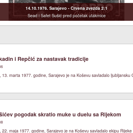
14.10.1976. Sarajevo - Crvena zvezda 2:1
Sead i Safet Sušić pred početak utakmice
adin i Repčić za nastavak tradicije
36
 13. marta 1977. godine, Sarajevo je na Koševu savladalo ljubljansku O
ićev pogodak skratio muke u duelu sa Rijekom
38
 22. maja 1977. godine, Sarajevo je na Koševu savladalo ekipu Rijeke 