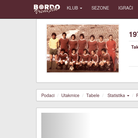
KLUB
SEZONE
IGRAČI
19
Ta
Podaci
Utakmice
Tabele
Statistika
Previous