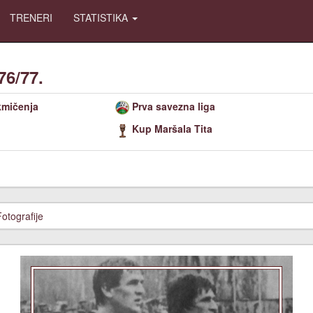
TRENERI
STATISTIKA
76/77.
kmičenja
Prva savezna liga
Kup Maršala Tita
Fotografije