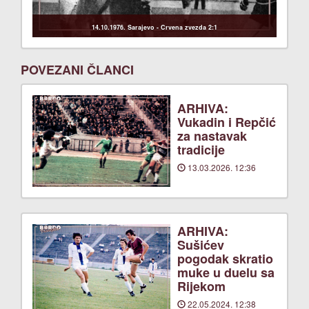
14.10.1976. Sarajevo - Crvena zvezda 2:1
POVEZANI ČLANCI
ARHIVA:
Vukadin i Repčić
za nastavak
tradicije
13.03.2026. 12:36
ARHIVA:
Sušićev
pogodak skratio
muke u duelu sa
Rijekom
22.05.2024. 12:38