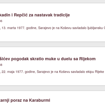
adin i Repčić za nastavak tradicije
36
 13. marta 1977. godine, Sarajevo je na Koševu savladalo ljubljansku O
ićev pogodak skratio muke u duelu sa Rijekom
38
 22. maja 1977. godine, Sarajevo je na Koševu savladalo ekipu Rijeke 
arnji poraz na Karaburmi