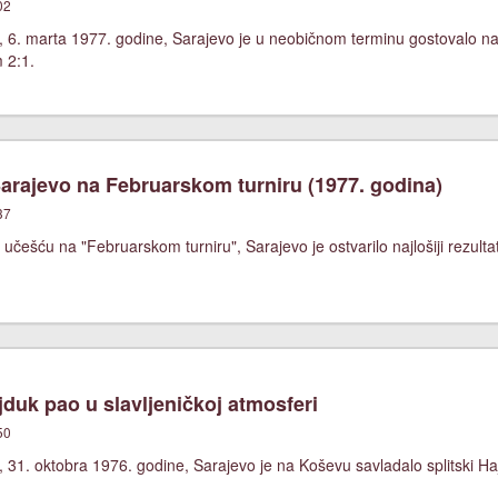
02
, 6. marta 1977. godine, Sarajevo je u neobičnom terminu gostovalo 
m 2:1.
rajevo na Februarskom turniru (1977. godina)
37
češću na "Februarskom turniru", Sarajevo je ostvarilo najlošiji rezultat
duk pao u slavljeničkoj atmosferi
50
 31. oktobra 1976. godine, Sarajevo je na Koševu savladalo splitski Ha