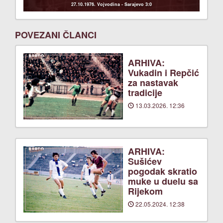
27.10.1976. Vojvodina - Sarajevo 3:0
POVEZANI ČLANCI
ARHIVA:
Vukadin i Repčić
za nastavak
tradicije
13.03.2026. 12:36
ARHIVA:
Sušićev
pogodak skratio
muke u duelu sa
Rijekom
22.05.2024. 12:38