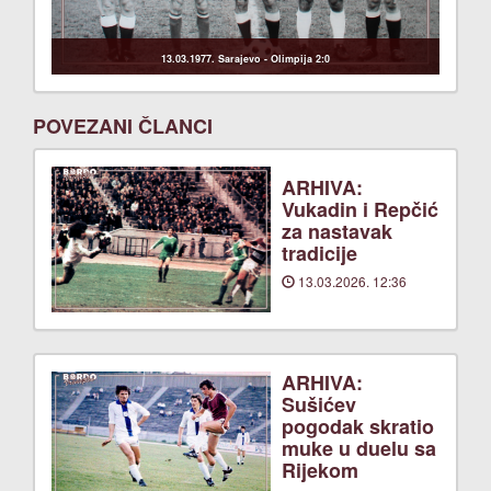
13.03.1977. Sarajevo - Olimpija 2:0
POVEZANI ČLANCI
ARHIVA:
Vukadin i Repčić
za nastavak
tradicije
13.03.2026. 12:36
ARHIVA:
Sušićev
pogodak skratio
muke u duelu sa
Rijekom