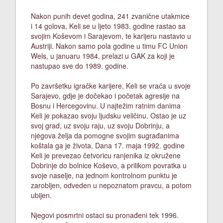
Nakon punih devet godina, 241 zvanične utakmice
i 14 golova, Keli se u ljeto 1983. godine rastao sa
svojim Koševom i Sarajevom, te karijeru nastavio u
Austriji. Nakon samo pola godine u timu FC Union
Wels, u januaru 1984. prelazi u GAK za koji je
nastupao sve do 1989. godine.
Po završetku igračke karijere, Keli se vraća u svoje
Sarajevo, gdje je dočekao i početak agresije na
Bosnu i Hercegovinu. U najtežim ratnim danima
Keli je pokazao svoju ljudsku veličinu. Ostao je uz
svoj grad, uz svoju raju, uz svoju Dobrinju, a
njegova želja da pomogne svojim sugrađanima
koštala ga je života. Dana 17. maja 1992. godine
Keli je prevezao četvoricu ranjenika iz okružene
Dobrinje do bolnice Koševo, a prilikom povratka u
svoje naselje, na jednom kontrolnom punktu je
zarobljen, odveden u nepoznatom pravcu, a potom
ubijen.
Njegovi posmrtni ostaci su pronađeni tek 1996.