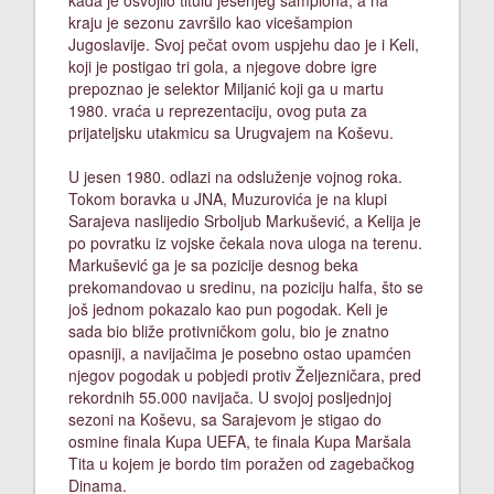
kada je osvojilo titulu jesenjeg šampiona, a na
kraju je sezonu završilo kao vicešampion
Jugoslavije. Svoj pečat ovom uspjehu dao je i Keli,
koji je postigao tri gola, a njegove dobre igre
prepoznao je selektor Miljanić koji ga u martu
1980. vraća u reprezentaciju, ovog puta za
prijateljsku utakmicu sa Urugvajem na Koševu.
U jesen 1980. odlazi na odsluženje vojnog roka.
Tokom boravka u JNA, Muzurovića je na klupi
Sarajeva naslijedio Srboljub Markušević, a Kelija je
po povratku iz vojske čekala nova uloga na terenu.
Markušević ga je sa pozicije desnog beka
prekomandovao u sredinu, na poziciju halfa, što se
još jednom pokazalo kao pun pogodak. Keli je
sada bio bliže protivničkom golu, bio je znatno
opasniji, a navijačima je posebno ostao upamćen
njegov pogodak u pobjedi protiv Željezničara, pred
rekordnih 55.000 navijača. U svojoj posljednjoj
sezoni na Koševu, sa Sarajevom je stigao do
osmine finala Kupa UEFA, te finala Kupa Maršala
Tita u kojem je bordo tim poražen od zagebačkog
Dinama.