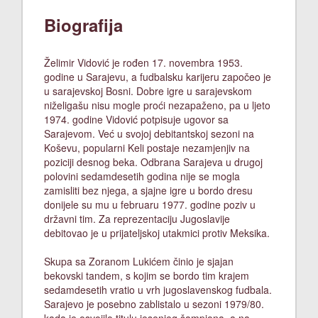
Biografija
Želimir Vidović je rođen 17. novembra 1953.
godine u Sarajevu, a fudbalsku karijeru započeo je
u sarajevskoj Bosni. Dobre igre u sarajevskom
niželigašu nisu mogle proći nezapaženo, pa u ljeto
1974. godine Vidović potpisuje ugovor sa
Sarajevom. Već u svojoj debitantskoj sezoni na
Koševu, popularni Keli postaje nezamjenjiv na
poziciji desnog beka. Odbrana Sarajeva u drugoj
polovini sedamdesetih godina nije se mogla
zamisliti bez njega, a sjajne igre u bordo dresu
donijele su mu u februaru 1977. godine poziv u
državni tim. Za reprezentaciju Jugoslavije
debitovao je u prijateljskoj utakmici protiv Meksika.
Skupa sa Zoranom Lukićem činio je sjajan
bekovski tandem, s kojim se bordo tim krajem
sedamdesetih vratio u vrh jugoslavenskog fudbala.
Sarajevo je posebno zablistalo u sezoni 1979/80.