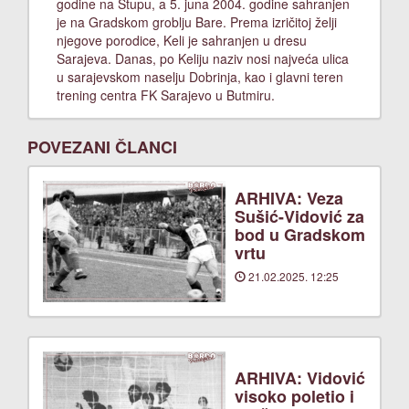
godine na Stupu, a 5. juna 2004. godine sahranjen
je na Gradskom groblju Bare. Prema izričitoj želji
njegove porodice, Keli je sahranjen u dresu
Sarajeva. Danas, po Keliju naziv nosi najveća ulica
u sarajevskom naselju Dobrinja, kao i glavni teren
trening centra FK Sarajevo u Butmiru.
POVEZANI ČLANCI
ARHIVA: Veza
Sušić-Vidović za
bod u Gradskom
vrtu
21.02.2025. 12:25
ARHIVA: Vidović
visoko poletio i