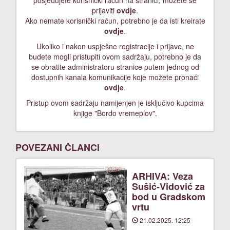
posjedujete korisnički račun na stranici, možete se
prijaviti
ovdje
.
Ako nemate korisnički račun, potrebno je da isti kreirate
ovdje
.
Ukoliko i nakon uspješne registracije i prijave, ne
budete mogli pristupiti ovom sadržaju, potrebno je da
se obratite administratoru stranice putem jednog od
dostupnih kanala komunikacije koje možete pronaći
ovdje
.
Pristup ovom sadržaju namijenjen je isključivo kupcima
knjige "Bordo vremeplov".
POVEZANI ČLANCI
ARHIVA: Veza
Sušić-Vidović za
bod u Gradskom
vrtu
21.02.2025. 12:25