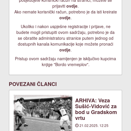
posjedujete korisnički račun na stranici, možete se
prijaviti
ovdje
.
Ako nemate korisnički račun, potrebno je da isti kreirate
ovdje
.
Ukoliko i nakon uspješne registracije i prijave, ne
budete mogli pristupiti ovom sadržaju, potrebno je da
se obratite administratoru stranice putem jednog od
dostupnih kanala komunikacije koje možete pronaći
ovdje
.
Pristup ovom sadržaju namijenjen je isključivo kupcima
knjige "Bordo vremeplov".
POVEZANI ČLANCI
ARHIVA: Veza
Sušić-Vidović za
bod u Gradskom
vrtu
21.02.2025. 12:25