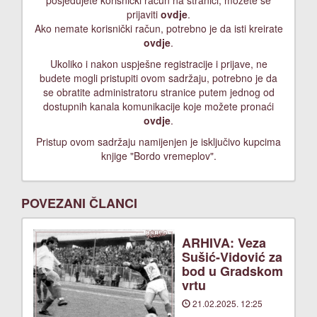
posjedujete korisnički račun na stranici, možete se
prijaviti
ovdje
.
Ako nemate korisnički račun, potrebno je da isti kreirate
ovdje
.
Ukoliko i nakon uspješne registracije i prijave, ne
budete mogli pristupiti ovom sadržaju, potrebno je da
se obratite administratoru stranice putem jednog od
dostupnih kanala komunikacije koje možete pronaći
ovdje
.
Pristup ovom sadržaju namijenjen je isključivo kupcima
knjige "Bordo vremeplov".
POVEZANI ČLANCI
ARHIVA: Veza
Sušić-Vidović za
bod u Gradskom
vrtu
21.02.2025. 12:25