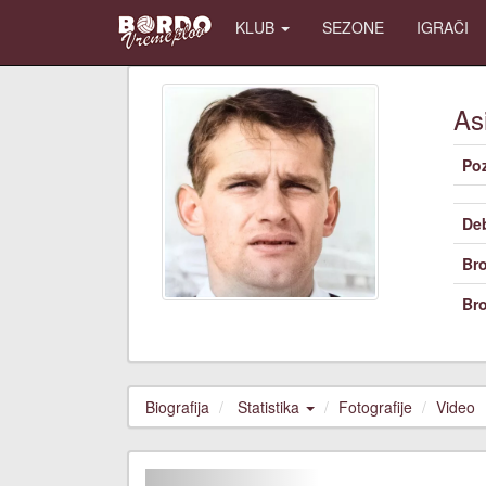
KLUB
SEZONE
IGRAČI
As
Poz
De
Bro
Bro
Biografija
Statistika
Fotografije
Video
Previous