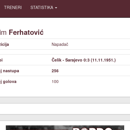
TRENERI
STATISTIKA
im
Ferhatović
icija
Napadač
bi
Čelik - Sarajevo 0:3 (11.11.1951.)
j nastupa
256
j golova
100