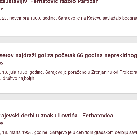
austavljivi Ferhatović razbio Partizan
12
, 27. novembra 1960. godine, Sarajevo je na Koševu savladalo beograds
etov najdraži gol za početak 66 godina neprekidnog
35
 13. jula 1958. godine, Sarajevo je poraženo u Zrenjaninu od Proletera 
 društvo najboljih.
ajevski derbi u znaku Lovrića i Ferhatovića
00
 18. marta 1956. godine, Sarajevo je u četvrtom gradskom derbiju savl