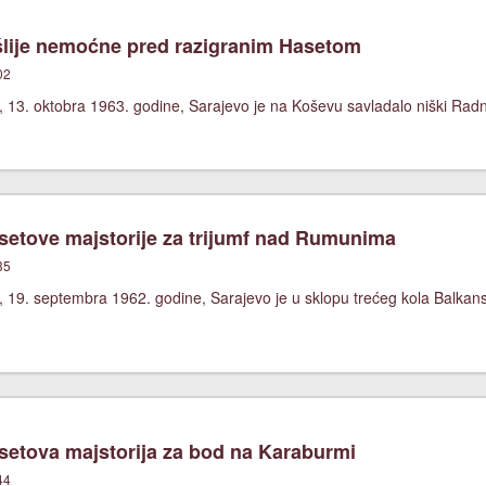
lije nemoćne pred razigranim Hasetom
02
 13. oktobra 1963. godine, Sarajevo je na Koševu savladalo niški Radni
etove majstorije za trijumf nad Rumunima
35
, 19. septembra 1962. godine, Sarajevo je u sklopu trećeg kola Balka
etova majstorija za bod na Karaburmi
44