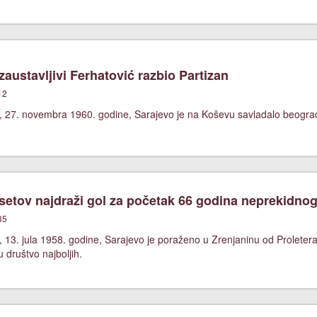
austavljivi Ferhatović razbio Partizan
12
, 27. novembra 1960. godine, Sarajevo je na Koševu savladalo beograds
etov najdraži gol za početak 66 godina neprekidnog
35
 13. jula 1958. godine, Sarajevo je poraženo u Zrenjaninu od Proletera 
 društvo najboljih.