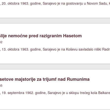
, 20. oktobra 1963. godine, Sarajevo je na gostovanju u Novom Sadu, k
lije nemoćne pred razigranim Hasetom
02
 13. oktobra 1963. godine, Sarajevo je na Koševu savladalo niški Radni
etove majstorije za trijumf nad Rumunima
35
, 19. septembra 1962. godine, Sarajevo je u sklopu trećeg kola Balka