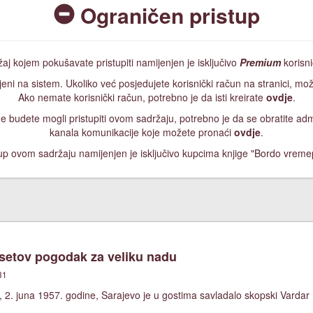
Ograničen pristup
aj kojem pokušavate pristupiti namijenjen je isključivo
Premium
korisn
jeni na sistem. Ukoliko već posjedujete korisnički račun na stranici, mož
Ako nemate korisnički račun, potrebno je da isti kreirate
ovdje
.
, ne budete mogli pristupiti ovom sadržaju, potrebno je da se obratite a
kanala komunikacije koje možete pronaći
ovdje
.
up ovom sadržaju namijenjen je isključivo kupcima knjige "Bordo vreme
etov pogodak za veliku nadu
31
 2. juna 1957. godine, Sarajevo je u gostima savladalo skopski Vardar 