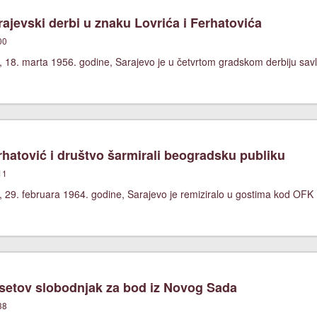
ajevski derbi u znaku Lovrića i Ferhatovića
00
 18. marta 1956. godine, Sarajevo je u četvrtom gradskom derbiju savl
hatović i društvo šarmirali beogradsku publiku
11
, 29. februara 1964. godine, Sarajevo je remiziralo u gostima kod OFK
etov slobodnjak za bod iz Novog Sada
38