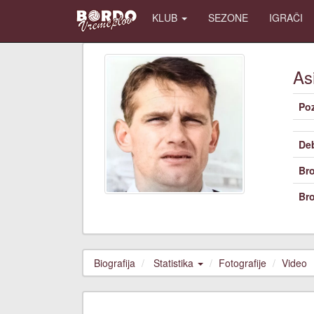
KLUB
SEZONE
IGRAČI
As
Poz
De
Bro
Bro
Biografija
Statistika
Fotografije
Video