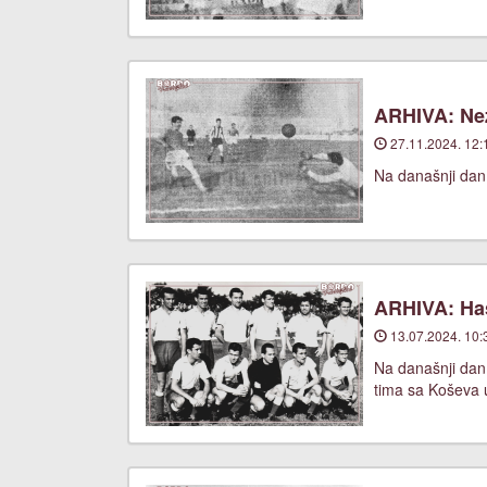
ARHIVA: Nez
27.11.2024. 12:
Na današnji dan
ARHIVA: Has
13.07.2024. 10:
Na današnji dan,
tima sa Koševa u