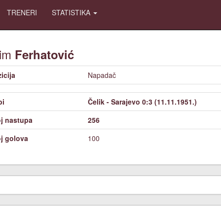
TRENERI
STATISTIKA
im
Ferhatović
icija
Napadač
bi
Čelik - Sarajevo 0:3 (11.11.1951.)
j nastupa
256
j golova
100