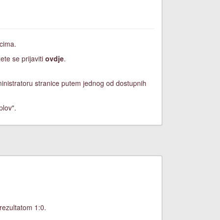
icima.
ete se prijaviti
ovdje
.
dministratoru stranice putem jednog od dostupnih
plov".
rezultatom 1:0.