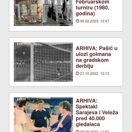
Februarskom
turniru (1980.
godina)
06.02.2023. 12:47
ARHIVA: Pašić u
ulozi golmana
na gradskom
derbiju
21.10.2022. 13:13
ARHIVA:
Spektakl
Sarajeva i Veleža
pred 40.000
gledalaca
09.09.2022. 11:54