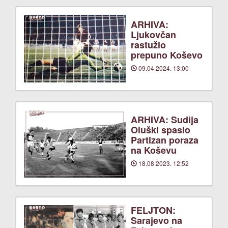
ARHIVA:
Ljukovčan
rastužio
prepuno Koševo
09.04.2024. 13:00
ARHIVA: Sudija
Oluški spasio
Partizan poraza
na Koševu
18.08.2023. 12:52
FELJTON:
Sarajevo na