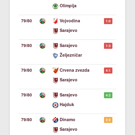
Olimpija
79/80
Vojvodina
1:0
Sarajevo
79/80
Sarajevo
1:3
Željezničar
79/80
Crvena zvezda
4:1
Sarajevo
79/80
Sarajevo
4:2
Hajduk
79/80
Dinamo
2:2
Sarajevo