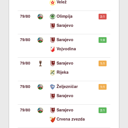
Velež
79/80
Olimpija
2:1
Sarajevo
79/80
Sarajevo
1:0
Vojvodina
79/80
Sarajevo
1:1
Rijeka
79/80
Željezničar
1:1
Sarajevo
79/80
Sarajevo
2:1
Crvena zvezda