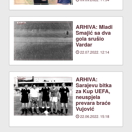
ARHIVA: Mladi
Smajić sa dva
gola srušio
Vardar
22.07.2022. 12:14
ARHIVA:
Sarajevu bitka
za Kup UEFA,
neuspjela
prevara braće
Vujović
22.06.2022. 15:18